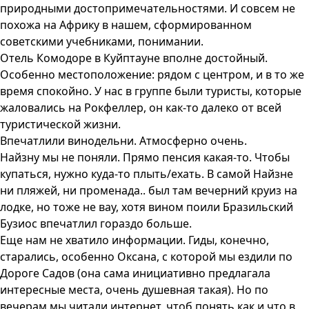
природными достопримечательностями. И совсем не
похожа на Африку в нашем, сформированном
советскими учебниками, понимании.
Отель Комодоре в Куйптауне вполне достойный.
Особенно местоположение: рядом с центром, и в то же
время спокойно. У нас в группе были туристы, которые
жаловались на Рокфеллер, он как-то далеко от всей
туристической жизни.
Впечатлили винодельни. Атмосферно очень.
Найзну мы не поняли. Прямо пенсия какая-то. Чтобы
купаться, нужно куда-то плыть/ехать. В самой Найзне
ни пляжей, ни променада.. был там вечерний круиз на
лодке, но тоже не вау, хотя вином поили Бразильский
Бузиос впечатлил гораздо больше.
Еще нам не хватило информации. Гиды, конечно,
старались, особенно Оксана, с которой мы ездили по
Дороге Садов (она сама инициативно предлагала
интересные места, очень душевная такая). Но по
вечерам мы читали интернет, чтоб понять как и что в