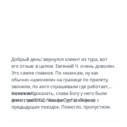
отдельное человеческое спасибо Елизавете и
Карибскому Клубу. Работали с невероятной
оперативностью: всё организовано быстро, в
короткие сроки и с такой внимательностью к
деталям, что мы чувствовали заботу каждый
день. Спасибо, что были с нами 24/7. Итог:
отдых удался на все 100%. Спасибо за
организацию, за красоту и за то, что помогли
Добрый день! вернулся клиент из тура, вот
мечте стать реальностью!
его отзыв: в целом Евгений Ч. очень доволен.
Это самое главное. По нюансам, ну как
обычно «шмоняли» на границе по прилету,
звонили, по англ спрашивали где работает,
может ли доказать, слава Богу у него были
Наталия К.
фото с работы, показал, и также фото с
агентство ООО "Альфа-Тур" (г. Пенза)
предыдущих поездок. Помогло, пропустили.
По программе тоже доволен. Но не
понравилась сама страна. Беднота, нищета.