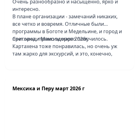
Очень разнообразно и насыщенно, ярко и
интересно.
В плане организации - замечаний никаких,
все четко и вовремя. Отличные были
программы в Боготе и Медельине, и город и
пригород, прямо здорово получилось.
Светлана и Максим,март 2026г.
Картахена тоже понравилась, но очень уж
там жарко для экскурсий, и это, конечно,
накладывает отпечаток. Отличный пляжный
отдых - шикарный отель Sofitel Baru
Calablanca Beach Resort, территория красивая,
хорошая еда. Там один минус - совсем
Мексика и Перу март 2026 г
небольшая зона для купания в море, особо не
поплаваешь. Отель в Боготе Tequendama
Suites Bogota не понравился, уставший он
совсем, все прямо разваливается, завтраки
грустные, парковки нет для туристов. В
Медельине - отель Hotel Medellin стильный,
интересный, в Картахене Nacar Cartagena-