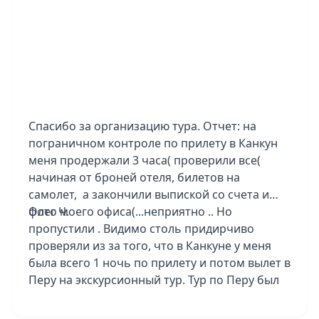
тоже понравился.
Очень душевный гид Анна из Боготы, 5+.
Мы вам благодарны за новые впечатления и
организацию нашего отдыха!
Спасибо за организацию тура. Отчет: на
пограничном контроле по прилету в Канкун
меня продержали 3 часа( проверили все(
начиная от броней отеля, билетов на
самолет, а закончили выпиской со счета и
фото моего офиса(...неприятно .. Но
Олег Ч.
пропустили . Видимо столь придирчиво
проверяли из за того, что в Канкуне у меня
была всего 1 ночь по прилету и потом вылет в
Перу на экскурсионный тур. Тур по Перу был
групповой, но группа была всего 5
человек...повезло! и с погодой тоже. Конечно