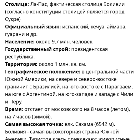
Столица:
Ла-Пас, фактическая столица Боливии
(согласно конституции столицей является город
Сукре)
Официальный язык:
испанский, кечуа, аймара,
гуарани и др.
Население:
около 9,7 млн. человек.
Государственный строй:
президентская
республика.
Территория:
около 1 млн. кв. км.
Географическое положение:
в центральной части
Южной Америки, на севере и северо-востоке
граничит с Бразилией, на юго-востоке с Парагваем,
на юге с Аргентиной, на юго-западе и западе с Чили
и Перу.
Время:
отстает от московского на 8 часов (летом),
на 7 часов (зимой).
Самая высокая точка:
влк. Сахама (6542 м).
Боливия - самая высокогорная страна Южной
Америки. Туристов здесь привлекают живописные