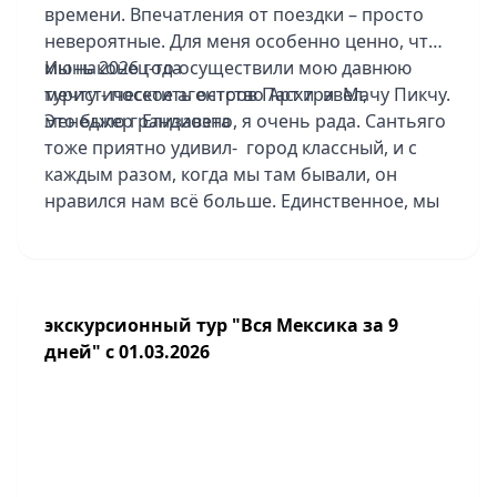
времени. Впечатления от поездки – просто
невероятные. Для меня особенно ценно, что
мы наконец-то осуществили мою давнюю
Июнь 2026 года
мечту - посетить остров Пасхи и Мачу Пикчу.
туристическое агентство Арт трэвел,
Это было грандиозно, я очень рада. Сантьяго
менеджер Елизавета
тоже приятно удивил- город классный, и с
каждым разом, когда мы там бывали, он
нравился нам всё больше. Единственное, мы
до конца не поняли, почему нас заселили
именно в исторический центр – мы съездили
в более зажиточный район, и он нам
понравился гораздо больше. В следующий
экскурсионный тур "Вся Мексика за 9
раз учтём этот нюанс. Патагония – это просто
дней" с 01.03.2026
потрясающе! Бескрайние просторы,
величественные высоты и захватывающие
пейзажи. Если и есть что-то, о чём мы
жалеем, так это о том, что хотелось
побольше времени на хайкинг – обязательно
наверстаем в следующей поездке! И, конечно,