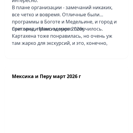
интересно.
В плане организации - замечаний никаких,
все четко и вовремя. Отличные были
программы в Боготе и Медельине, и город и
пригород, прямо здорово получилось.
Светлана и Максим,март 2026г.
Картахена тоже понравилась, но очень уж
там жарко для экскурсий, и это, конечно,
накладывает отпечаток. Отличный пляжный
отдых - шикарный отель Sofitel Baru
Calablanca Beach Resort, территория красивая,
хорошая еда. Там один минус - совсем
Мексика и Перу март 2026 г
небольшая зона для купания в море, особо не
поплаваешь. Отель в Боготе Tequendama
Suites Bogota не понравился, уставший он
совсем, все прямо разваливается, завтраки
грустные, парковки нет для туристов. В
Медельине - отель Hotel Medellin стильный,
интересный, в Картахене Nacar Cartagena-
тоже понравился.