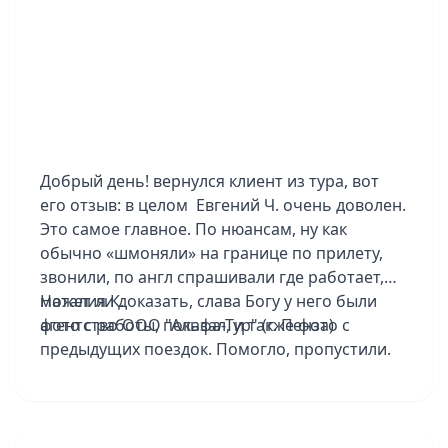
Карибскому Клубу. Работали с невероятной
оперативностью: всё организовано быстро, в
короткие сроки и с такой внимательностью к
деталям, что мы чувствовали заботу каждый
день. Спасибо, что были с нами 24/7. Итог:
отдых удался на все 100%. Спасибо за
организацию, за красоту и за то, что помогли
Добрый день! вернулся клиент из тура, вот
мечте стать реальностью!
его отзыв: в целом Евгений Ч. очень доволен.
Это самое главное. По нюансам, ну как
обычно «шмоняли» на границе по прилету,
звонили, по англ спрашивали где работает,
может ли доказать, слава Богу у него были
Наталия К.
фото с работы, показал, и также фото с
агентство ООО "Альфа-Тур" (г. Пенза)
предыдущих поездок. Помогло, пропустили.
По программе тоже доволен. Но не
понравилась сама страна. Беднота, нищета.
Группа была хорошая, всего 5 человек вместе
с ним. Быстро обо всем договаривались,