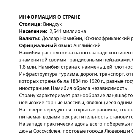
ИНФОРМАЦИЯ О СТРАНЕ
Столица:
Виндхук
Население:
2,541 миллиона
Валюты:
Доллар Намибии, Южноафриканский 
Официальный язык:
Английский
Намибия расположена на юго-западе континент
знаменитой своими грандиозными пейзажами. Ст
1,8 млн. Намибия страна с наименьшей плотнос
Инфраструктура туризма, дороги, транспорт, о
которых страна была 1884 по 1920 г., разные го
иностранцев Намибия обрела независимость.
Страну характеризует разнообразие ландшафтов
невысокие горные массивы, являющиеся одними
На севере чередуются открытые равнины, солон
питаемая водами рек растительность становит
На западе практически вдоль всего побережья 
дюны Соссусфлея, портовые города Людериц и 