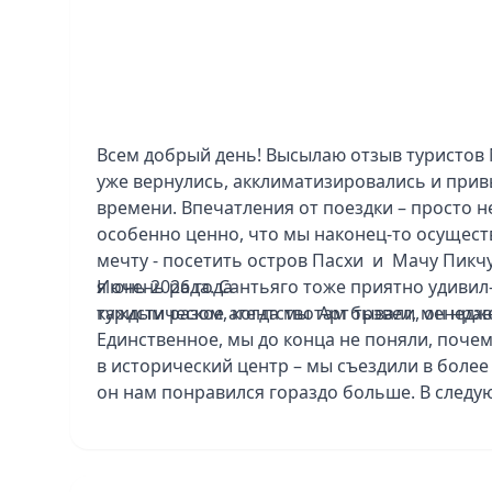
Всем добрый день! Высылаю отзыв туристов 
уже вернулись, акклиматизировались и прив
времени. Впечатления от поездки – просто 
особенно ценно, что мы наконец-то осущес
мечту - посетить остров Пасхи и Мачу Пикчу
я очень рада. Сантьяго тоже приятно удивил-
Июнь 2026 года
каждым разом, когда мы там бывали, он нрав
туристическое агентство Арт трэвел, менед
Единственное, мы до конца не поняли, поче
в исторический центр – мы съездили в более
он нам понравился гораздо больше. В следу
нюанс. Патагония – это просто потрясающе!
величественные высоты и захватывающие пей
то, о чём мы жалеем, так это о том, что хо