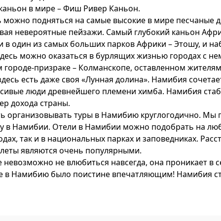
 каньон в мире – Фиш Ривер Каньон.
ь можно подняться на самые высокие в мире песчаные 
вая невероятные пейзажи. Самый глубокий каньон Афри
 в один из самых больших парков Африки – Этошу, и н
десь можно оказаться в бурлящих жизнью городах с не
 городе-призраке – Колманскопе, оставленном жителям
десь есть даже своя «Лунная долина». Намибия сочетае
асивые люди древнейшего племени химба. Намибия стаб
ер дохода страны.
ь организовывать туры в Намибию круглогодично. Мы 
ту в Намибии. Отели в Намибии можно подобрать на лю
одах, так и в национальных парках и заповедниках. Ра
олеты являются очень популярными.
е невозможно не влюбиться навсегда, она проникает в с
вие в Намибию было поистине впечатляющим!
Намибия ст