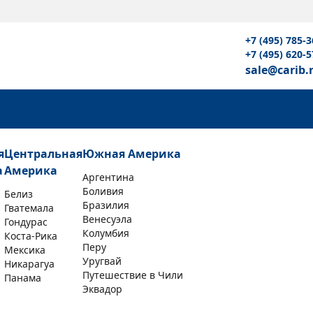
+7 (495) 785-3
+7 (495) 620-5
sale@carib.
я
Центральная
Южная Америка
а
Америка
Аргентина
Боливия
Белиз
Бразилия
Гватемала
Венесуэла
Гондурас
Колумбия
Коста-Рика
Перу
Мексика
Уругвай
Никарагуа
Путешествие в Чили
Панама
Эквадор