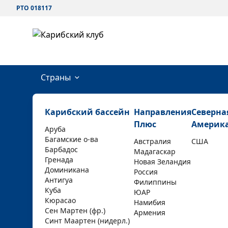
РТО 018117
Страны
Карибский бассейн
Направления
Северна
Плюс
Америк
Аруба
Багамские о-ва
Австралия
США
Барбадос
Мадагаскар
Гренада
Новая Зеландия
Доминикана
Россия
Антигуа
Филиппины
Куба
ЮАР
Кюрасао
Намибия
Сен Мартен (фр.)
Армения
Синт Маартен (нидерл.)