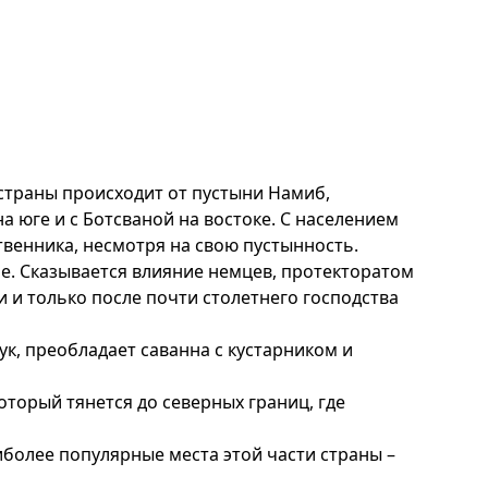
страны происходит от пустыни Намиб,
 юге и с Ботсваной на востоке. С населением
венника, несмотря на свою пустынность.
не. Сказывается влияние немцев, протекторатом
и и только после почти столетнего господства
к, преобладает саванна с кустарником и
торый тянется до северных границ, где
иболее популярные места этой части страны –