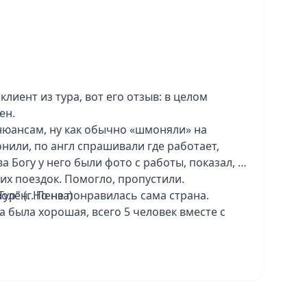
клиент из тура, вот его отзыв: в целом
ен.
 нюансам, ну как обычно «шмоняли» на
онили, по англ спрашивали где работает,
а Богу у него были фото с работы, показал, и
их поездок. Помогло, пропустили.
олен. Но не понравилась сама страна.
ур" (г. Пенза)
а была хорошая, всего 5 человек вместе с
оговаривались, никого долго не ждали.
рт, такой говорит жесткий микроавтобус.
и подуъмов в гору. Не очень комфортно.
дложил их группе завтрак на берегу океана и
конечно на всю жизнь. Доплатили)