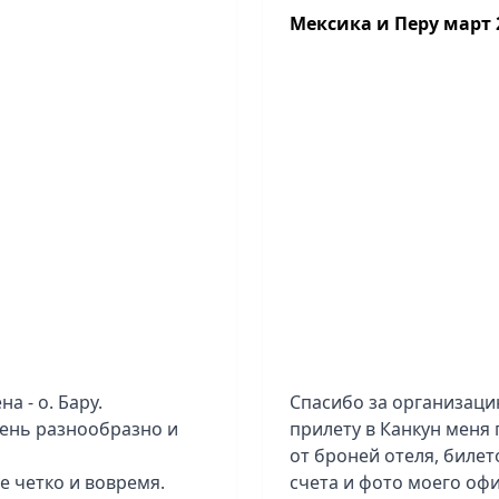
ующей поездке! И,
Гид хороший, тут без н
Мексика и Перу март 
лизавете и Карибскому
Отели тоже по програм
тью: всё организовано
Впечатлен. Но если Япо
ьностью к деталям, что
Мексику бы больше не 
 что были с нами 24/7.
организацию, за красоту
ю!
а - о. Бару.
Спасибо за организаци
чень разнообразно и
прилету в Канкун меня 
от броней отеля, билет
е четко и вовремя.
счета и фото моего офи