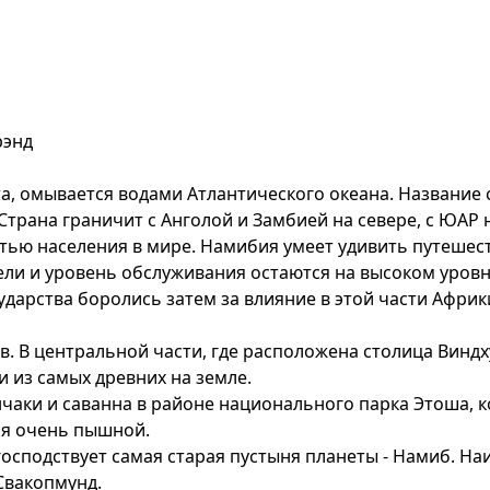
рэнд
а, омывается водами Атлантического океана. Название 
рана граничит с Анголой и Замбией на севере, с ЮАР на
тью населения в мире. Намибия умеет удивить путешест
тели и уровень обслуживания остаются на высоком уров
сударства боролись затем за влияние в этой части Африк
. В центральной части, где расположена столица Виндху
 из самых древних на земле.
чаки и саванна в районе национального парка Этоша, ко
ся очень пышной.
господствует самая старая пустыня планеты - Намиб. На
Свакопмунд.