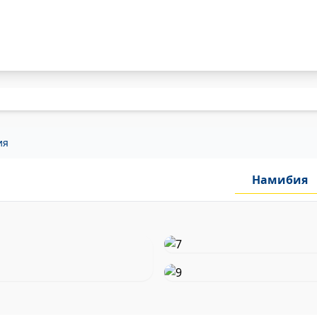
ия
Намибия