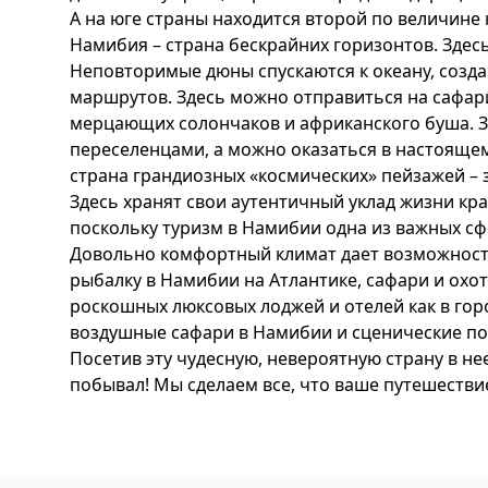
А на юге страны находится второй по величине
Намибия – страна бескрайних горизонтов. Здес
Неповторимые дюны спускаются к океану, созда
маршрутов. Здесь можно отправиться на сафари
мерцающих солончаков и африканского буша. З
переселенцами, а можно оказаться в настоящем
страна грандиозных «космических» пейзажей – з
Здесь хранят свои аутентичный уклад жизни кр
поскольку туризм в Намибии одна из важных сф
Довольно комфортный климат дает возможност
рыбалку в Намибии на Атлантике, сафари и охо
роскошных люксовых лоджей и отелей как в гор
воздушные сафари в Намибии и сценические п
Посетив эту чудесную, невероятную страну в не
побывал! Мы сделаем все, что ваше путешест