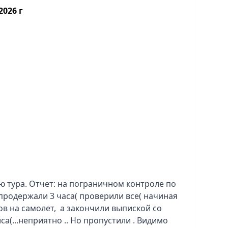
ареканий.
2026 г
ме норм. Фоток прислал очень много.
нией он не насладился и хочет еще, то в
полетел)
ю тура. Отчет: на пограничном контроле по
продержали 3 часа( проверили все( начиная
ов на самолет, а закончили выпиской со
са(...неприятно .. Но пропустили . Видимо