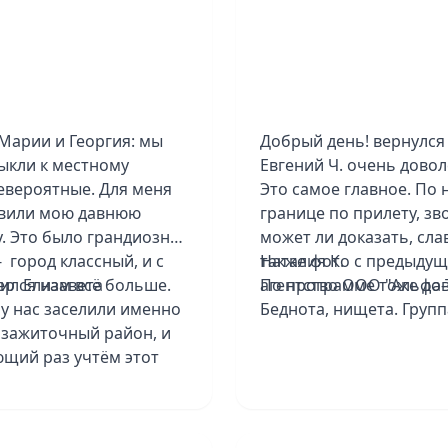
Марии и Георгия: мы
Добрый день! вернулся 
ыкли к местному
Евгений Ч. очень довол
невероятные. Для меня
Это самое главное. По
твили мою давнюю
границе по прилету, зв
. Это было грандиозно,
может ли доказать, слав
 город классный, и с
также фото с предыдущ
Наталия К.
ился нам всё больше.
жер Елизавета
По программе тоже дов
агентство ООО "Альфа-Т
му нас заселили именно
Беднота, нищета. Групп
 зажиточный район, и
ним. Быстро обо всем д
ющий раз учтём этот
Не понравился транспо
 Бескрайние просторы,
Было много переездов 
зажи. Если и есть что-
В один из дней гид пре
телось побольше времени
купание - впечатление 