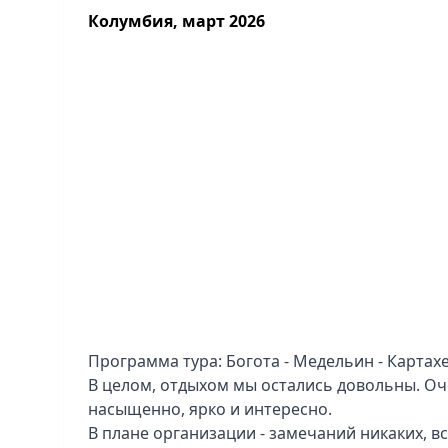
на хайкинг – обязательно наверстаем в след
Колумбия, март 2026
конечно, отдельное человеческое спасибо Е
Клубу. Работали с невероятной оперативнос
быстро, в короткие сроки и с такой внимател
мы чувствовали заботу каждый день. Спасибо,
Итог: отдых удался на все 100%. Спасибо за 
и за то, что помогли мечте стать реальность
Программа тура: Богота - Медельин - Картахен
В целом, отдыхом мы остались довольны. О
насыщенно, ярко и интересно.
В плане организации - замечаний никаких, вс