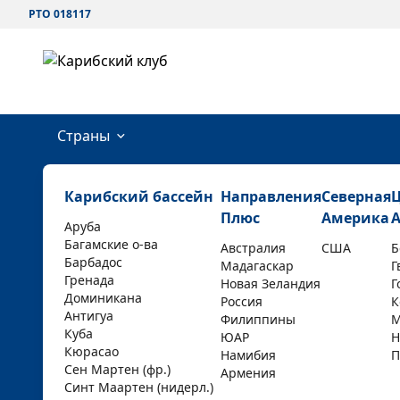
РТО 018117
Страны
Карибский бассейн
Направления
Северная
Плюс
Америка
Аруба
Багамские о-ва
Австралия
США
Б
Барбадос
Мадагаскар
Г
Гренада
Новая Зеландия
Г
Доминикана
Россия
К
Антигуа
Филиппины
М
Куба
ЮАР
Н
Кюрасао
Намибия
П
Сен Мартен (фр.)
Армения
Синт Маартен (нидерл.)