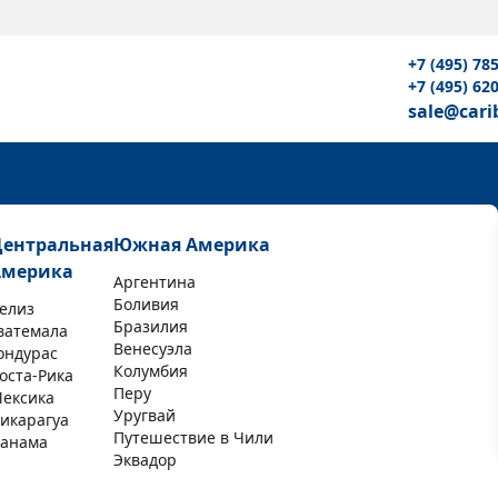
+7 (495) 78
+7 (495) 62
sale@cari
Центральная
Южная Америка
Америка
Аргентина
Боливия
елиз
Бразилия
ватемала
Венесуэла
ондурас
Колумбия
оста-Рика
Перу
ексика
Уругвай
икарагуа
Путешествие в Чили
анама
Эквадор