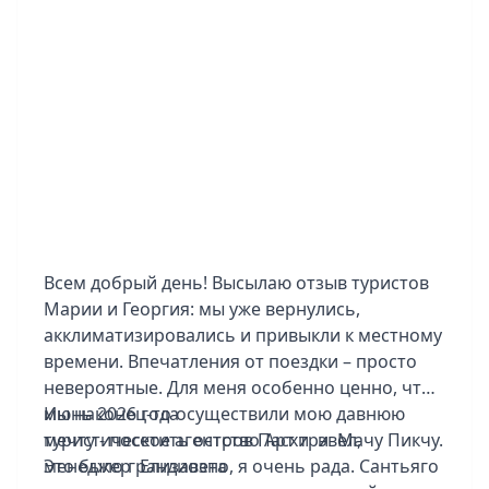
Всем добрый день! Высылаю отзыв туристов
Марии и Георгия: мы уже вернулись,
акклиматизировались и привыкли к местному
времени. Впечатления от поездки – просто
невероятные. Для меня особенно ценно, что
мы наконец-то осуществили мою давнюю
Июнь 2026 года
мечту - посетить остров Пасхи и Мачу Пикчу.
туристическое агентство Арт трэвел,
Это было грандиозно, я очень рада. Сантьяго
менеджер Елизавета