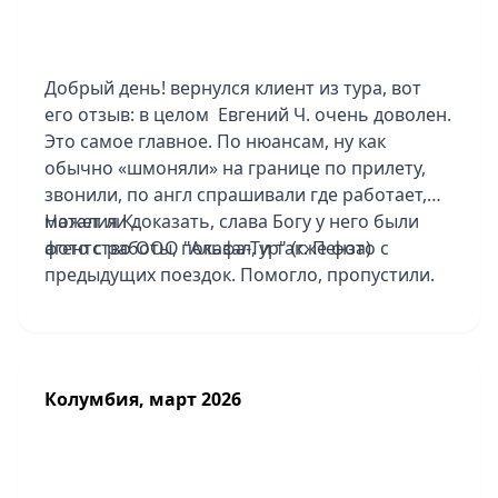
день. Спасибо, что были с нами 24/7. Итог:
отдых удался на все 100%. Спасибо за
организацию, за красоту и за то, что помогли
Добрый день! вернулся клиент из тура, вот
мечте стать реальностью!
его отзыв: в целом Евгений Ч. очень доволен.
Это самое главное. По нюансам, ну как
обычно «шмоняли» на границе по прилету,
звонили, по англ спрашивали где работает,
может ли доказать, слава Богу у него были
Наталия К.
фото с работы, показал, и также фото с
агентство ООО "Альфа-Тур" (г. Пенза)
предыдущих поездок. Помогло, пропустили.
По программе тоже доволен. Но не
понравилась сама страна. Беднота, нищета.
Группа была хорошая, всего 5 человек вместе
с ним. Быстро обо всем договаривались,
Колумбия, март 2026
никого долго не ждали.
Не понравился транспорт, такой говорит
жесткий микроавтобус. Было много
переездов и подуъмов в гору. Не очень