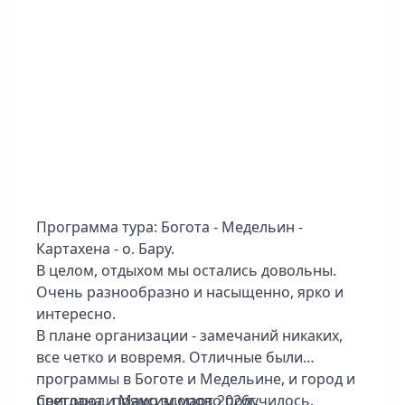
комфортно.
В один из дней гид предложил их группе
завтрак на берегу океана и купание -
впечатление конечно на всю жизнь.
Доплатили)
Гид хороший, тут без нареканий.
Отели тоже по программе норм. Фоток
прислал очень много. Впечатлен. Но если
Японией он не насладился и хочет еще, то в
Мексику бы больше не полетел)
Программа тура: Богота - Медельин -
Картахена - о. Бару.
В целом, отдыхом мы остались довольны.
Очень разнообразно и насыщенно, ярко и
интересно.
В плане организации - замечаний никаких,
все четко и вовремя. Отличные были
программы в Боготе и Медельине, и город и
пригород, прямо здорово получилось.
Светлана и Максим,март 2026г.