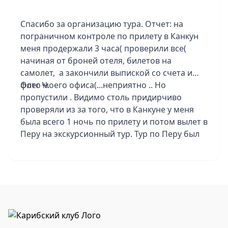
Спасибо за организацию тура. Отчет: на
пограничном контроле по прилету в Канкун
меня продержали 3 часа( проверили все(
начиная от броней отеля, билетов на
самолет, а закончили выпиской со счета и
фото моего офиса(...неприятно .. Но
Олег Ч.
пропустили . Видимо столь придирчиво
проверяли из за того, что в Канкуне у меня
была всего 1 ночь по прилету и потом вылет в
Перу на экскурсионный тур. Тур по Перу был
групповой, но группа была всего 5
человек...повезло! и с погодой тоже. Конечно
тур не из легких - ранние подьемы,
длительные переезды , к тому же в Перу
высокогорье, голова каждый день болела, то
ли от высоты, то ли от того, что спать не
получалось. .. После Перу вернулся обратно в