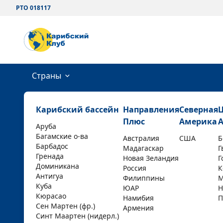
РТО 018117
Страны
Карибский бассейн
Направления
Северная
Плюс
Америка
Аруба
Багамские о-ва
Австралия
США
Б
Барбадос
Мадагаскар
Г
Гренада
Новая Зеландия
Г
Доминикана
Россия
К
Антигуа
Филиппины
М
Куба
ЮАР
Н
Кюрасао
Намибия
П
Сен Мартен (фр.)
Армения
Синт Маартен (нидерл.)