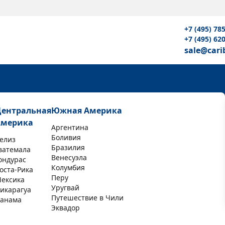
+7 (495) 78
+7 (495) 62
sale@cari
Центральная
Южная Америка
Америка
Аргентина
Боливия
елиз
Бразилия
ватемала
Венесуэла
ондурас
Колумбия
оста-Рика
Перу
ексика
Уругвай
икарагуа
Путешествие в Чили
анама
Эквадор