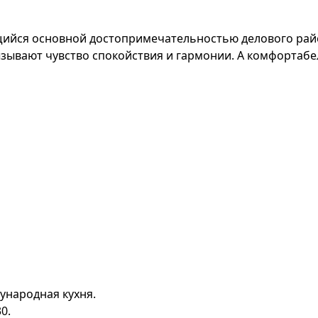
щийся основной достопримечательностью делового райо
вызывают чувство спокойствия и гармонии. А комфортаб
дународная кухня.
30.