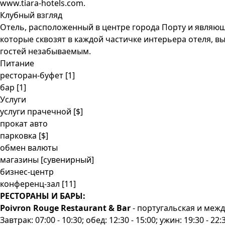
www.tiara-hotels.com.
Клубный взгляд
Отель, расположенный в центре города Порту и являю
которые сквозят в каждой частичке интерьера отеля, 
гостей незабываемым.
Питание
ресторан-буфет [1]
бар [1]
Услуги
услуги прачечной
[$]
прокат авто
парковка
[$]
обмен валюты
магазины [сувенирный]
бизнес-центр
конференц-зал [11]
РЕСТОРАНЫ И БАРЫ:
Poivron Rouge Restaurant & Bar
- португальская и меж
Завтрак: 07:00 - 10:30; обед: 12:30 - 15:00; ужин: 19:30 - 22: