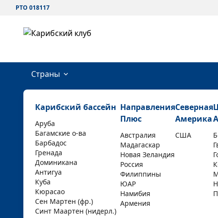
РТО 018117
Страны
Карибский бассейн
Направления
Северная
Плюс
Америка
Аруба
Багамские о-ва
Австралия
США
Б
Барбадос
Мадагаскар
Г
Гренада
Новая Зеландия
Г
Доминикана
Россия
К
Антигуа
Филиппины
М
Куба
ЮАР
Н
Кюрасао
Намибия
П
Сен Мартен (фр.)
Армения
Синт Маартен (нидерл.)