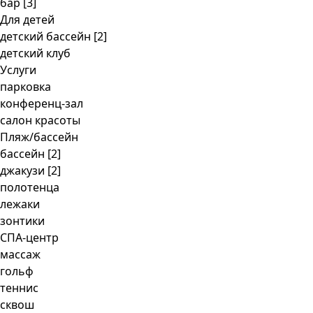
бар [3]
Для детей
детский бассейн [2]
детский клуб
Услуги
парковка
конференц-зал
салон красоты
Пляж/бассейн
бассейн [2]
джакузи [2]
полотенца
лежаки
зонтики
СПА-центр
массаж
гольф
теннис
сквош