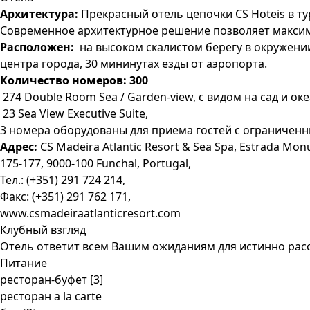
Архитектура:
Прекрасный отель цепочки CS Hoteis в т
Современное архитектурное решение позволяет максим
Расположен:
на высоком скалистом берегу в окружении
центра города, 30 мининутах езды от аэропорта.
Количество номеров: 300
274 Double Room Sea / Garden-view, c видом на сад и ок
23 Sea View Executive Suite,
3 номера оборудованы для приема гостей с ограничен
Адрес:
CS Madeira Atlantic Resort & Sea Spa, Estrada Mon
175-177, 9000-100 Funchal, Portugal,
Тел.: (+351) 291 724 214,
Факс: (+351) 291 762 171,
www.csmadeiraatlanticresort.com
Клубный взгляд
Отель ответит всем Вашим ожиданиям для истинно расс
Питание
ресторан-буфет [3]
ресторан a la carte