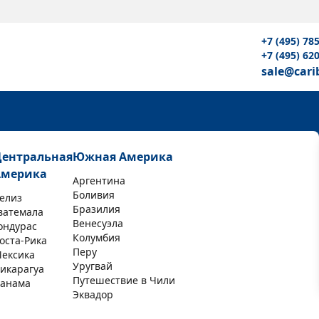
+7 (495) 78
+7 (495) 62
sale@cari
Центральная
Южная Америка
Америка
Аргентина
Боливия
елиз
Бразилия
ватемала
Венесуэла
ондурас
Колумбия
оста-Рика
Перу
ексика
Уругвай
икарагуа
Путешествие в Чили
анама
Эквадор