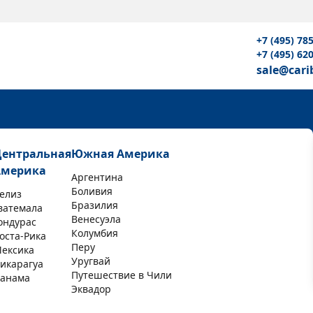
+7 (495) 78
+7 (495) 62
sale@cari
Центральная
Южная Америка
Америка
Аргентина
Боливия
елиз
Бразилия
ватемала
Венесуэла
ондурас
Колумбия
оста-Рика
Перу
ексика
Уругвай
икарагуа
Путешествие в Чили
анама
Эквадор