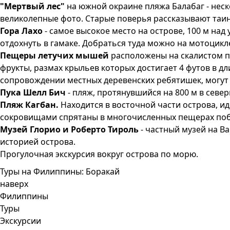
"Мертвый лес"
на южной окраине пляжа Балабаг - неск
великолепные фото. Старые поверья рассказывают таин
Гора Лахо
- самое высокое место на острове, 100 м н
отдохнуть в гамаке. Добраться туда можно на мотоцикл
Пещеры летучих мышей
расположены на скалистом п
фрукты, размах крыльев которых достигает 4 футов в д
сопровождении местных деревенских ребятишек, могут
Пука Шелл Бич
- пляж, протянувшийся на 800 м в севе
Пляж Кагбан.
Находится в восточной части острова, ид
сокровищами спрятаны в многочисленных пещерах по
Музей Глорио и Роберто Тироль
- частный музей на В
историей острова.
Прогулочная экскурсия вокруг острова по морю.
Туры на Филиппины: Боракай
наверх
Филиппины
Туры
Экскурсии