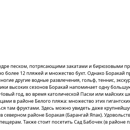
удре песком, потрясающими закатами и бирюзовыми пр
но более 12 пляжей и множество бухт. Однако Боракай 
 многие другие водные развлечения, гольф, теннис, экск
 пики высоких сезонов Боракай напоминает одну большу
 Новый год, во время католической Пасхи или майских 
цами в районе Белого пляжа: множество этих гигантски
я там фруктами. Здесь можно увидеть даже крупнейшую 
х в северном районе Боракая (Барангай Япак). Удовольс
ещерам. Также стоит посетить Сад Бабочек (в районе п