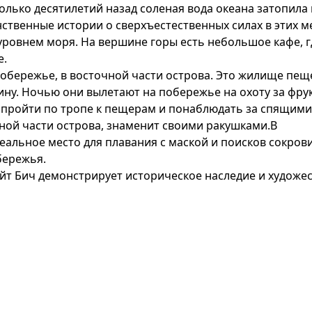
олько десятилетий назад соленая вода океана затопила 
ственные истории о сверхъестественных силах в этих м
ад уровнем моря. На вершине горы есть небольшое кафе
е.
обережье, в восточной части острова. Это жилище пе
лину. Ночью они вылетают на побережье на охоту за фр
 пройти по тропе к пещерам и понаблюдать за спящим
рной части острова, знаменит своими ракушками.В
еальное место для плавания с маской и поисков сокрови
бережья.
айт Бич демонстрирует историческое наследие и художе