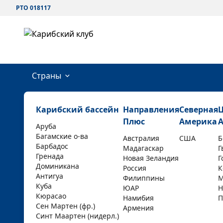
РТО 018117
Страны
Карибский бассейн
Направления
Северная
Плюс
Америка
Аруба
Багамские о-ва
Австралия
США
Б
Барбадос
Мадагаскар
Г
Гренада
Новая Зеландия
Г
Доминикана
Россия
К
Антигуа
Филиппины
М
Куба
ЮАР
Н
Кюрасао
Намибия
П
Сен Мартен (фр.)
Армения
Синт Маартен (нидерл.)