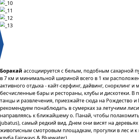
Боракай
ассоциируется с белым, подобным сахарной п
в 7 км и минимальной шириной всего в 1 км расположе
активного отдыха - кайт-серфинг, дайвинг, снорклинг и
бесчисленные бары и рестораны, клубы и дискотеки. В
танцы и развлечения, приезжайте сюда на Рождество и
рекомендуем понаблюдать в сумерках за летучими лиси
направляясь к ближайшему о. Панай, чтобы полакомитьс
jubatus), самый редкий вид. Днем они висят на деревья
живописным смотровым площадкам, прогулки в лес и к п
клуба Fairways & Bluewater).