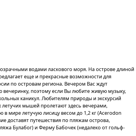
озрачными водами ласкового моря. На острове длиной
предлагает еще и прекрасные возможности для
урсии по островам региона. Вечером Вас ждут
ю вечеринку, поэтому если Вы любите живую музыку,
школьных каникул. Любителям природы и экскурсий
х летучих мышей пролетают здесь вечерами,
в мире летучую лисицу весом до 1,2 кг (Acerodon
твие доставят путешествия по пляжам острова,
ляжа Булабог) и Ферму Бабочек (недалеко от гольф-