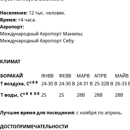
Население:
12 тыс. человек.
Время:
+4 часа.
Аэропорт:
Международный Аэропорт Манилы;
Международный Аэропорт Себу.
КЛИМАТ
БОРАКАЙ
ЯНВВ
ФЕВВ
МАРВ
АПРВ
МАЙВ
о В В
Т воздуха, С
24-30 В
24-30 В
24-31 В
25-32В В
26-33 
о В В В В
Т воды, С
25
25
28В
28В
28В
Лучшее время для посещения:
с ноября по апрель.
ДОСТОПРИМЕЧАТЕЛЬНОСТИ