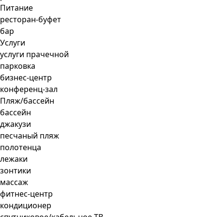
Питание
ресторан-буфет
бар
Услуги
услуги прачечной
парковка
бизнес-центр
конференц-зал
Пляж/бассейн
бассейн
джакузи
песчаный пляж
полотенца
лежаки
зонтики
массаж
фитнес-центр
кондиционер