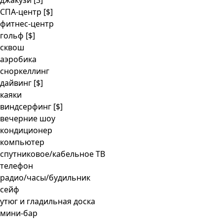
джакузи [3]
СПА-центр
[$]
фитнес-центр
гольф
[$]
сквош
аэробика
сноркеллинг
дайвинг
[$]
каяки
виндсерфинг
[$]
вечерние шоу
кондиционер
компьютер
спутниковое/кабельное ТВ
телефон
радио/часы/будильник
сейф
утюг и гладильная доска
мини-бар