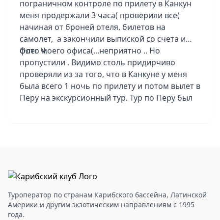
пограничном контроле по прилету в Канкун
меня продержали 3 часа( проверили все(
начиная от броней отеля, билетов на
самолет, а закончили выпиской со счета и
фото моего офиса(...неприятно .. Но
Олег Ч.
пропустили . Видимо столь придирчиво
проверяли из за того, что в Канкуне у меня
была всего 1 ночь по прилету и потом вылет в
Перу на экскурсионный тур. Тур по Перу был
групповой, но группа была всего 5
человек...повезло! и с погодой тоже. Конечно
тур не из легких - ранние подьемы,
длительные переезды , к тому же в Перу
высокогорье, голова каждый день болела, то
ли от высоты, то ли от того, что спать не
получалось. .. После Перу вернулся обратно в
Канкун, отдых был 6 ночей в отеле Dreams
Туроператор по странам Карибского бассейна, Латинской
Vista Cancun 5*. Отель - просто отвал башки!
Америки и другим экзотическим направлениям с 1995
года.
Всё очень сильно понравилось. Еда и сервис,