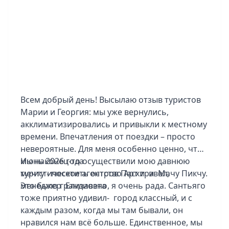
Всем добрый день! Высылаю отзыв туристов
Марии и Георгия: мы уже вернулись,
акклиматизировались и привыкли к местному
времени. Впечатления от поездки – просто
невероятные. Для меня особенно ценно, что
мы наконец-то осуществили мою давнюю
Июнь 2026 года
мечту - посетить остров Пасхи и Мачу Пикчу.
туристическое агентство Арт трэвел,
Это было грандиозно, я очень рада. Сантьяго
менеджер Елизавета
тоже приятно удивил- город классный, и с
каждым разом, когда мы там бывали, он
нравился нам всё больше. Единственное, мы