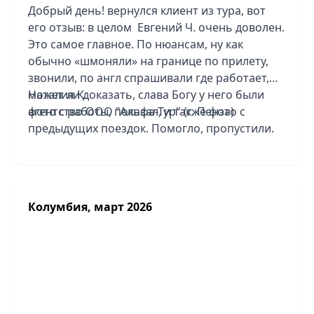
Добрый день! вернулся клиент из тура, вот
мечте стать реальностью!
его отзыв: в целом Евгений Ч. очень доволен.
Это самое главное. По нюансам, ну как
обычно «шмоняли» на границе по прилету,
звонили, по англ спрашивали где работает,
может ли доказать, слава Богу у него были
Наталия К.
фото с работы, показал, и также фото с
агентство ООО "Альфа-Тур" (г. Пенза)
предыдущих поездок. Помогло, пропустили.
По программе тоже доволен. Но не
понравилась сама страна. Беднота, нищета.
Группа была хорошая, всего 5 человек вместе
с ним. Быстро обо всем договаривались,
Колумбия, март 2026
никого долго не ждали.
Не понравился транспорт, такой говорит
жесткий микроавтобус. Было много
переездов и подуъмов в гору. Не очень
комфортно.
В один из дней гид предложил их группе
завтрак на берегу океана и купание -