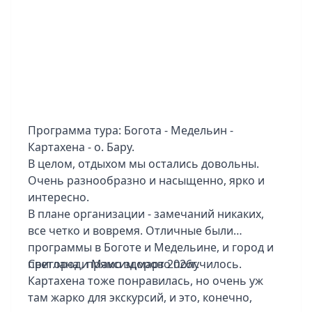
впечатление конечно на всю жизнь.
Доплатили)
Гид хороший, тут без нареканий.
Отели тоже по программе норм. Фоток
прислал очень много. Впечатлен. Но если
Японией он не насладился и хочет еще, то в
Мексику бы больше не полетел)
Программа тура: Богота - Медельин -
Картахена - о. Бару.
В целом, отдыхом мы остались довольны.
Очень разнообразно и насыщенно, ярко и
интересно.
В плане организации - замечаний никаких,
все четко и вовремя. Отличные были
программы в Боготе и Медельине, и город и
пригород, прямо здорово получилось.
Светлана и Максим,март 2026г.
Картахена тоже понравилась, но очень уж
там жарко для экскурсий, и это, конечно,