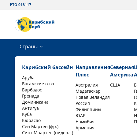
РТО 018117
Страны
Карибский бассейн
Направления
Северная
Плюс
Америка
Аруба
Багамские о-ва
Австралия
США
Б
Барбадос
Мадагаскар
Г
Гренада
Новая Зеландия
Г
Доминикана
Россия
К
Антигуа
Филиппины
М
Куба
ЮАР
Н
Кюрасао
Намибия
П
Сен Мартен (фр.)
Армения
Синт Маартен (нидерл.)