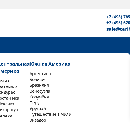
+7 (495) 78
+7 (495) 62
sale@cari
Центральная
Южная Америка
Америка
Аргентина
Боливия
елиз
Бразилия
ватемала
Венесуэла
ондурас
Колумбия
оста-Рика
Перу
ексика
Уругвай
икарагуа
Путешествие в Чили
анама
Эквадор