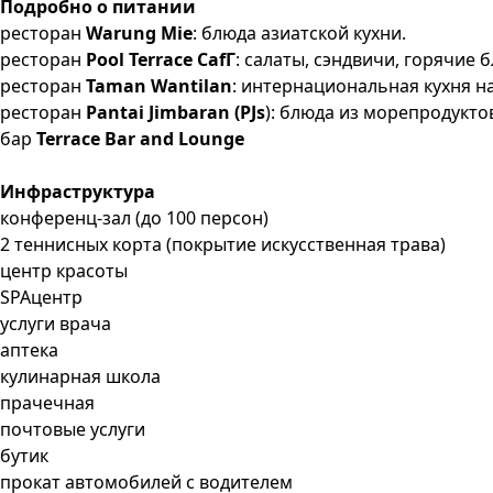
Подробно о питании
ресторан
Wаrung Mie
: блюда азиатской кухни.
ресторан
Pool Terrace CafГ
: салаты, сэндвичи, горячие
ресторан
Taman Wantilan
: интернациональная кухня н
ресторан
Pantai Jimbaran (PJs
): блюда из морепродукто
бар
Terrace Bar and Lounge
Инфраструктура
конференц-зал (до 100 персон)
2 теннисных корта (покрытие искусственная трава)
центр красоты
SPAцентр
услуги врача
аптека
кулинарная школа
прачечная
почтовые услуги
бутик
прокат автомобилей с водителем