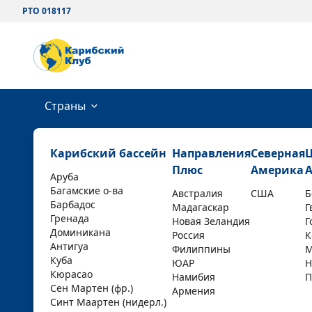
РТО 018117
Страны
Карибский бассейн
Направления
Северная
Плюс
Америка
Аруба
Багамские о-ва
Австралия
США
Б
Барбадос
Мадагаскар
Г
Гренада
Новая Зеландия
Г
Доминикана
Россия
К
Антигуа
Филиппины
М
Куба
ЮАР
Н
Кюрасао
Намибия
П
Сен Мартен (фр.)
Армения
Синт Маартен (нидерл.)