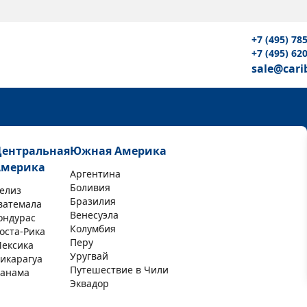
+7 (495) 78
+7 (495) 62
sale@cari
Центральная
Южная Америка
Америка
Аргентина
Боливия
елиз
Бразилия
ватемала
Венесуэла
ондурас
Колумбия
оста-Рика
Перу
ексика
Уругвай
икарагуа
Путешествие в Чили
анама
Эквадор