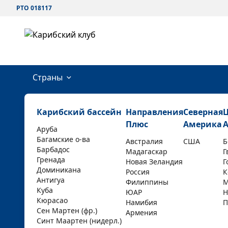
РТО 018117
Страны
Карибский бассейн
Направления
Северная
Плюс
Америка
Аруба
Багамские о-ва
Австралия
США
Б
Барбадос
Мадагаскар
Г
Гренада
Новая Зеландия
Г
Доминикана
Россия
К
Антигуа
Филиппины
М
Куба
ЮАР
Н
Кюрасао
Намибия
П
Сен Мартен (фр.)
Армения
Синт Маартен (нидерл.)