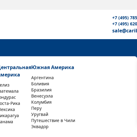
+7 (495) 78
+7 (495) 62
sale@cari
Центральная
Южная Америка
Америка
Аргентина
Боливия
елиз
Бразилия
ватемала
Венесуэла
ондурас
Колумбия
оста-Рика
Перу
ексика
Уругвай
икарагуа
Путешествие в Чили
анама
Эквадор