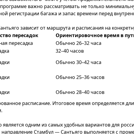
 программе важно рассматривать не только минимальную
ной регистрации багажа и запас времени перед внутрен
нтьяго зависит от маршрута и расписания на конкретн
ство пересадок
Ориентировочное время в пут
ная пересадка
Обычно 26–32 часа
адка
32–40 часов
адки
Обычно 30–42 часа
адки
Обычно 25–36 часов
адки
Обычно 28–40 часов
рованное расписание. Итоговое время определяется дл
.
вляется одним из самых удобных вариантов для российс
а направление Стамбул — Сантьяго выполняется с проме