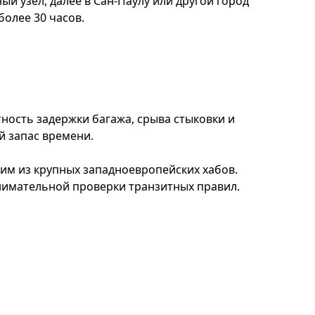
 узел, далее в Сан-Паулу или другой город
олее 30 часов.
ность задержки багажа, срыва стыковки и
 запас времени.
им из крупных западноевропейских хабов.
внимательной проверки транзитных правил.