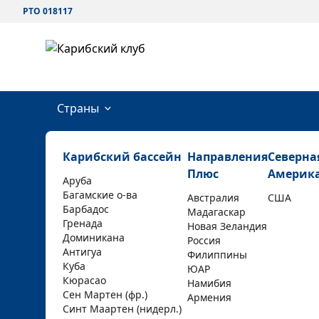
РТО 018117
Страны
Карибский бассейн
Направления
Северна
Плюс
Америк
Аруба
Багамские о-ва
Австралия
США
Барбадос
Мадагаскар
Гренада
Новая Зеландия
Доминикана
Россия
Антигуа
Филиппины
Куба
ЮАР
Кюрасао
Намибия
Сен Мартен (фр.)
Армения
Синт Маартен (нидерл.)