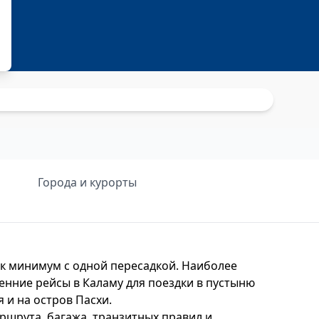
и
Города и курорты
ак минимум с одной пересадкой. Наиболее
нние рейсы в Каламу для поездки в пустыню
 и на остров Пасхи.
ршрута, багажа, транзитных правил и