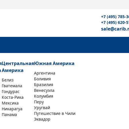
+7 (495) 785-3
+7 (495) 620-5
sale@carib.
я
Центральная
Южная Америка
а
Америка
Аргентина
Боливия
Белиз
Бразилия
Гватемала
Венесуэла
Гондурас
Колумбия
Коста-Рика
Перу
Мексика
Уругвай
Никарагуа
Путешествие в Чили
Панама
Эквадор