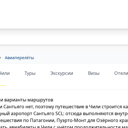
Авиаперелёты
 Чили
Туры
Экскурсии
Визы
Отел
 и варианты маршрутов
Сантьяго нет, поэтому путешествие в Чили строится к
ный аэропорт Сантьяго SCL: отсюда выполняются внутре
тешествия по Патагонии, Пуэрто-Монт для Озёрного края
ать авиабилеты в Чили с учётом продолжительности ма