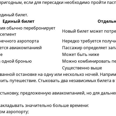
ригодным, если для пересадки необходимо пройти пасп
единый билет.
Единый билет
Отдель
ия обычно перебронирует
Новый билет может потре
сегмент
онечного аэропорта
Нередко требуется получи
ется авиакомпанией
Пассажир определяет зап
ше
Может быть ниже
 одной бронью
Можно комбинировать п
Существенно выше
нной остановке на одну или несколько ночей. Наприме
жить путешествие. Стыковать два независимых билета в
стыковку, предложенную авиакомпанией, но для дальне
закладывать значительно больше времени:
ном аэропорту;