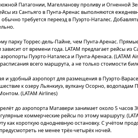
о южной Патагонии, Магелланову проливу и Огненной З
рейсы из Сантьяго в Пунта-Аренас выполняются ежедневн
а обычно требуется переезд в Пуэрто-Наталес. Добавл
ельно.
му парку Торрес-дель-Пайне, чем Пунта-Аренас. Прямы
зависит от времени года. LATAM предлагает рейсы из Са
аэропорты Пуэрто-Наталеса и Пунта-Аренаса. (
LATAM Air
расписания всего маршрута, а не только стоимости бил
я и удобный аэропорт для размещения в Пуэрто-Варас
шествие к озеру Льянкиуэ, вулкану Осорно, водопадам 
Монтом. (
LATAM Airlines
)
релёт до аэропорта Матавери занимает около 5 часов 30
улярные коммерческие рейсы по этому маршруту. (
LATA
ту как короткую однодневную остановку. С учётом прод
редусмотреть не менее трёх-четырёх ночей.