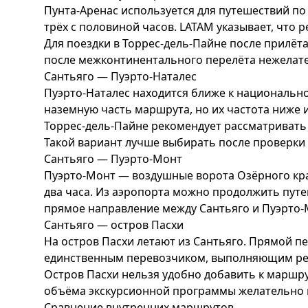
Пунта-Аренас используется для путешествий п
трёх с половиной часов. LATAM указывает, что 
Для поездки в Торрес-дель-Пайне после прилёт
после межконтинентального перелёта нежелат
Сантьяго — Пуэрто-Наталес
Пуэрто-Наталес находится ближе к национально
наземную часть маршрута, но их частота ниже и 
Торрес-дель-Пайне рекомендует рассматривать 
Такой вариант лучше выбирать после проверки 
Сантьяго — Пуэрто-Монт
Пуэрто-Монт — воздушные ворота Озёрного кра
два часа. Из аэропорта можно продолжить путе
прямое направление между Сантьяго и Пуэрто-
Сантьяго — остров Пасхи
На остров Пасхи летают из Сантьяго. Прямой пе
единственным перевозчиком, выполняющим рег
Остров Пасхи нельзя удобно добавить к маршру
объёма экскурсионной программы желательно п
Сравнение внутренних маршрутов