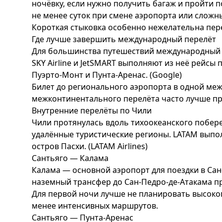
ночёвку, если нужно получить багаж и пройти 
не менее суток при смене аэропорта или сложн
Короткая стыковка особенно нежелательна пе
Где лучше завершить международный перелёт
Для большинства путешествий международный б
SKY Airline и JetSMART выполняют из неё рейс
Пуэрто-Монт и Пунта-Аренас. (
Google
)
Билет до регионального аэропорта в одной меж
межконтинентального перелёта часто лучше пр
Внутренние перелёты по Чили
Чили протянулась вдоль тихоокеанского побере
удалённые туристические регионы. LATAM выпол
остров Пасхи. (
LATAM Airlines
)
Сантьяго — Калама
Калама — основной аэропорт для поездки в Сан
наземный трансфер до Сан-Педро-де-Атакама 
Для первой ночи лучше не планировать высоког
менее интенсивных маршрутов.
Сантьяго — Пунта-Аренас