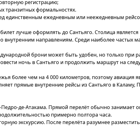
повторную регистрацию;
ых транзитных формальностях.
ред единственным ежедневным или неежедневным рейсом
илет лучше оформлять до Сантьяго. Столица является 
ы по внутренним направлениям. Среди наиболее частых м
дународной брони может быть удобен, но только при р
овести ночь в Сантьяго и продолжить маршрут на след
жья более чем на 4 000 километров, поэтому авиация 
няет прямые внутренние рейсы из Сантьяго в Каламу, П
-Педро-де-Атакама. Прямой перелёт обычно занимает ок
продолжительностью примерно полтора часа.
орную экскурсию. После перелёта разумнее разместитьс