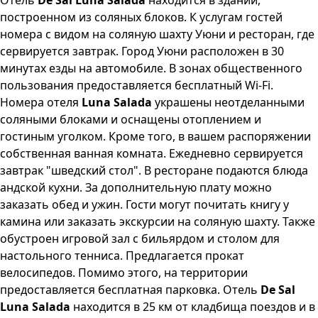
Отель
De Sal Luna Salada
находится в здании,
построенном из соляных блоков. К услугам гостей
номера с видом на соляную шахту Уюни и ресторан, где
сервируется завтрак. Город Уюни расположен в 30
минутах езды на автомобиле. В зонах общественного
пользования предоставляется бесплатный Wi-Fi.
Номера отеля
Luna Salada
украшены неотделанными
соляными блоками и оснащены отоплением и
гостиным уголком. Кроме того, в вашем распоряжении
собственная ванная комната. Ежедневно сервируется
завтрак "шведский стол". В ресторане подаются блюда
андской кухни. За дополнительную плату можно
заказать обед и ужин. Гости могут почитать книгу у
камина или заказать экскурсии на соляную шахту. Также
обустроен игровой зал с бильярдом и столом для
настольного тенниса. Предлагается прокат
велосипедов. Помимо этого, на территории
предоставляется бесплатная парковка. Отель
De Sal
Luna Salada
находится в 25 км от кладбища поездов и в