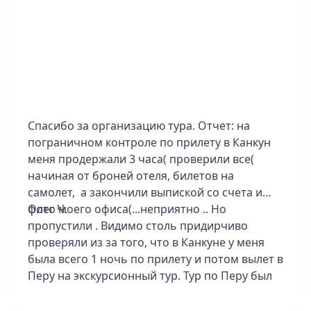
тоже понравился.
Очень душевный гид Анна из Боготы, 5+.
Мы вам благодарны за новые впечатления и
организацию нашего отдыха!
Спасибо за организацию тура. Отчет: на
пограничном контроле по прилету в Канкун
меня продержали 3 часа( проверили все(
начиная от броней отеля, билетов на
самолет, а закончили выпиской со счета и
фото моего офиса(...неприятно .. Но
Олег Ч.
пропустили . Видимо столь придирчиво
проверяли из за того, что в Канкуне у меня
была всего 1 ночь по прилету и потом вылет в
Перу на экскурсионный тур. Тур по Перу был
групповой, но группа была всего 5
человек...повезло! и с погодой тоже. Конечно