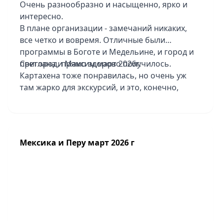
Очень разнообразно и насыщенно, ярко и
интересно.
В плане организации - замечаний никаких,
все четко и вовремя. Отличные были
программы в Боготе и Медельине, и город и
пригород, прямо здорово получилось.
Светлана и Максим,март 2026г.
Картахена тоже понравилась, но очень уж
там жарко для экскурсий, и это, конечно,
накладывает отпечаток. Отличный пляжный
отдых - шикарный отель Sofitel Baru
Calablanca Beach Resort, территория красивая,
хорошая еда. Там один минус - совсем
Мексика и Перу март 2026 г
небольшая зона для купания в море, особо не
поплаваешь. Отель в Боготе Tequendama
Suites Bogota не понравился, уставший он
совсем, все прямо разваливается, завтраки
грустные, парковки нет для туристов. В
Медельине - отель Hotel Medellin стильный,
интересный, в Картахене Nacar Cartagena-