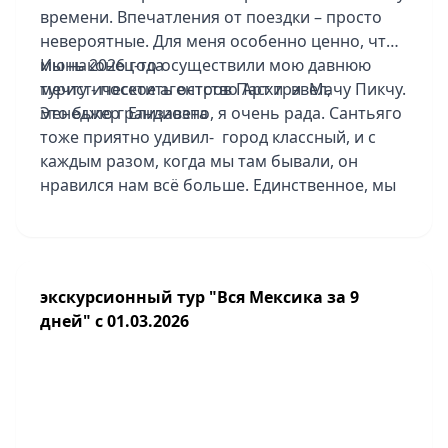
времени. Впечатления от поездки – просто
невероятные. Для меня особенно ценно, что
мы наконец-то осуществили мою давнюю
Июнь 2026 года
мечту - посетить остров Пасхи и Мачу Пикчу.
туристическое агентство Арт трэвел,
Это было грандиозно, я очень рада. Сантьяго
менеджер Елизавета
тоже приятно удивил- город классный, и с
каждым разом, когда мы там бывали, он
нравился нам всё больше. Единственное, мы
до конца не поняли, почему нас заселили
именно в исторический центр – мы съездили
в более зажиточный район, и он нам
понравился гораздо больше. В следующий
экскурсионный тур "Вся Мексика за 9
раз учтём этот нюанс. Патагония – это просто
дней" с 01.03.2026
потрясающе! Бескрайние просторы,
величественные высоты и захватывающие
пейзажи. Если и есть что-то, о чём мы
жалеем, так это о том, что хотелось
побольше времени на хайкинг – обязательно