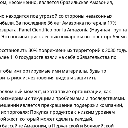
ом, несомненно, является бразильская Амазония,
но находится под угрозой со стороны незаконных
ибыли. За последние 36 лет Амазонка потеряла 17%
врата. Panel Científico por la Amazonía (Научная группа
. Это повысит риск лесных пожаров и вызовет проблемы
сстановить 30% поврежденных территорий к 2030 году.
е 110 государств взяли на себя обязательства по
 чтобы импортируемые ими материалы, будь то
изить риск исчезновения видов и защитить
реломный момент, и хотя такие организации, как
несоизмеримы с текущими проблемами и последствиями.
х решений является прекращение поддержки компаний,
 их торговля; Покупка продуктов с низким уровнем
ой жест, который может сделать каждый.
 бассейне Амазонки, в Перуанской и Боливийской