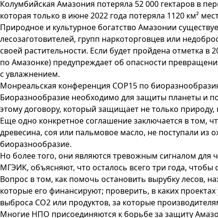
Колумбийская Амазония потеряла 52 000 гектаров в пе
которая только в июне 2022 года потеряла 1120 км² мес
Природное и культурное богатство Амазонии существуе
лесозаготовителей, групп наркоторговцев или недобро
своей растительности. Если будет пройдена отметка в 20
по Амазонке) предупреждает об опасности превращения 
с увлажнением.
Монреальская конференция COP15 по биоразнообразию 
Биоразнообразие необходимо для защиты планеты и под
этому договору, который защищает не только природу, н
Еще одно конкретное соглашение заключается в том, ч
древесина, соя или пальмовое масло, не поступали из 
биоразнообразие.
Но более того, они являются тревожным сигналом для ч
МГЭИК, объясняют, что осталось всего три года, чтоб
Вопрос в том, как помочь остановить вырубку лесов, 
которые его финансируют; проверить, в каких проектах 
выброса CO2 или продуктов, за которые производителя
Многие НПО присоединяются к борьбе за защиту Амазон