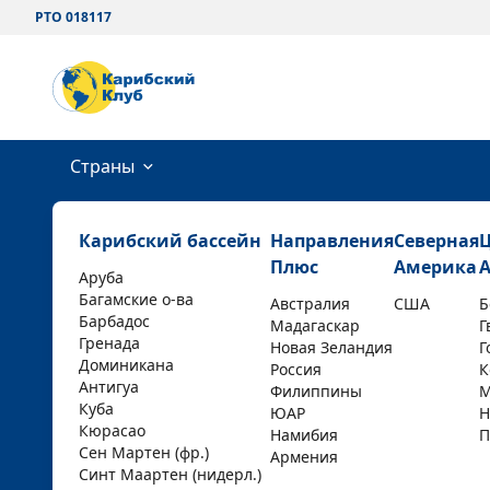
РТО 018117
Страны
Карибский бассейн
Направления
Северная
Плюс
Америка
Аруба
Багамские о-ва
Австралия
США
Б
Барбадос
Мадагаскар
Г
Гренада
Новая Зеландия
Г
Доминикана
Россия
К
Антигуа
Филиппины
М
Куба
ЮАР
Н
Кюрасао
Намибия
П
Сен Мартен (фр.)
Армения
Синт Маартен (нидерл.)