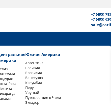
+7 (495) 78
+7 (495) 62
sale@cari
Центральная
Южная Америка
Америка
Аргентина
Боливия
елиз
Бразилия
ватемала
Венесуэла
ондурас
Колумбия
оста-Рика
Перу
ексика
Уругвай
икарагуа
Путешествие в Чили
анама
Эквадор