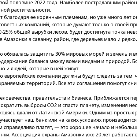
рвой половине 2022 года. Наиболее пострадавшим район
тной растительности.
т благодаря ее коренным племенам, но уже много лет о
совестных компаний, которые думают только о своей пр
-25% общей вырубки лесов, будет достигнута точка невоз
Амазонки в саванну, район, где деревьев мало и редко
обязалась защитить 30% мировых морей и земель и во
держания баланса между всеми видами и природой. Боле
о и людей, которые в ней живут.
то европейские компании должны будут следить за тем,
охраняемых территорий. Все эти соглашения помогут сн
еловечества, правительств и бизнеса. Приближается пе
ы сократить выбросы CO2 и спасти планету, изменения 
находясь вдали от Латинской Америки. Одним из просты
участвует наш банк или на каких условиях производится
м справедливо платят, — это хорошее начало и небольш
ки. Ассоциация охраны Амазонки уже 20 лет работает в