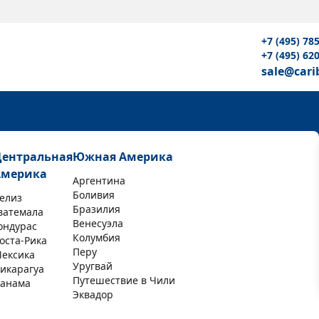
+7 (495) 78
+7 (495) 62
sale@cari
Центральная
Южная Америка
Америка
Аргентина
Боливия
елиз
Бразилия
ватемала
Венесуэла
ондурас
Колумбия
оста-Рика
Перу
ексика
Уругвай
икарагуа
Путешествие в Чили
анама
Эквадор