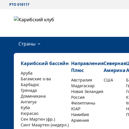
РТО 018117
Страны
Карибский бассейн
Направления
Северная
Плюс
Америка
Аруба
Багамские о-ва
Австралия
США
Б
Барбадос
Мадагаскар
Г
Гренада
Новая Зеландия
Г
Доминикана
Россия
К
Антигуа
Филиппины
М
Куба
ЮАР
Н
Кюрасао
Намибия
П
Сен Мартен (фр.)
Армения
Синт Маартен (нидерл.)