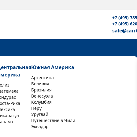
+7 (495) 78
+7 (495) 62
sale@cari
Центральная
Южная Америка
Америка
Аргентина
Боливия
елиз
Бразилия
ватемала
Венесуэла
ондурас
Колумбия
оста-Рика
Перу
ексика
Уругвай
икарагуа
Путешествие в Чили
анама
Эквадор