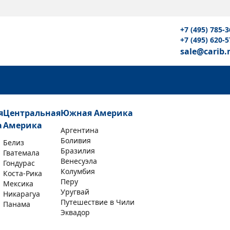
+7 (495) 785-3
+7 (495) 620-5
sale@carib.
я
Центральная
Южная Америка
а
Америка
Аргентина
Боливия
Белиз
Бразилия
Гватемала
Венесуэла
Гондурас
Колумбия
Коста-Рика
Перу
Мексика
Уругвай
Никарагуа
Путешествие в Чили
Панама
Эквадор