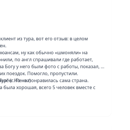
клиент из тура, вот его отзыв: в целом
ен.
 нюансам, ну как обычно «шмоняли» на
онили, по англ спрашивали где работает,
а Богу у него были фото с работы, показал, и
их поездок. Помогло, пропустили.
олен. Но не понравилась сама страна.
ур" (г. Пенза)
а была хорошая, всего 5 человек вместе с
оговаривались, никого долго не ждали.
рт, такой говорит жесткий микроавтобус.
и подуъмов в гору. Не очень комфортно.
дложил их группе завтрак на берегу океана и
конечно на всю жизнь. Доплатили)
ареканий.