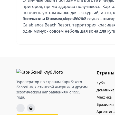
Отличные были программы в Боготе и Медел
пригород, прямо здорово получилось. Карта
но очень уж там жарко для экскурсий, и это,
отпечаток. Отличный пляжный отдых - шикарн
Светлана и Максим,март 2026г.
Calablanca Beach Resort, территория красива
один минус - совсем небольшая зона для куп
поплаваешь. Отель в Боготе Tequendama Suit
понравился, уставший он совсем, все прямо 
завтраки грустные, парковки нет для туристо
Hotel Medellin стильный, интересный, в Карт
тоже понравился.
Очень душевный гид Анна из Боготы, 5+.
Страны
Мы вам благодарны за новые впечатления и
отдыха!
Туроператор по странам Карибского
Куба
бассейна, Латинской Америки и другим
Доминика
экзотическим направлениям с 1995
года.
Мексика
Бразилия
Аргентин