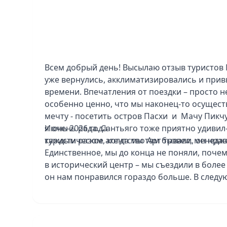
Всем добрый день! Высылаю отзыв туристов 
уже вернулись, акклиматизировались и прив
времени. Впечатления от поездки – просто 
особенно ценно, что мы наконец-то осущес
мечту - посетить остров Пасхи и Мачу Пикчу
я очень рада. Сантьяго тоже приятно удивил-
Июнь 2026 года
каждым разом, когда мы там бывали, он нрав
туристическое агентство Арт трэвел, менед
Единственное, мы до конца не поняли, поче
в исторический центр – мы съездили в более
он нам понравился гораздо больше. В следу
нюанс. Патагония – это просто потрясающе!
величественные высоты и захватывающие пей
то, о чём мы жалеем, так это о том, что хо
на хайкинг – обязательно наверстаем в след