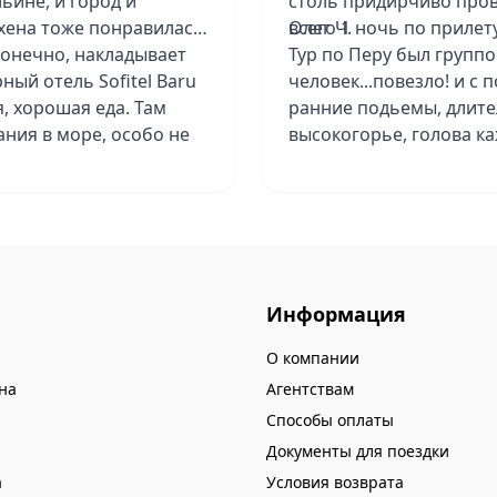
ьине, и город и
столь придирчиво прове
хена тоже понравилась,
всего 1 ночь по прилет
Олег Ч.
 конечно, накладывает
Тур по Перу был группо
ый отель Sofitel Baru
человек...повезло! и с 
я, хорошая еда. Там
ранние подьемы, длите
ания в море, особо не
высокогорье, голова ка
es Bogota не
того, что спать не полу
разваливается,
Канкун, отдых был 6 ноч
в. В Медельине - отель
просто отвал башки! Вс
ахене Nacar Cartagena-
бассен и массаж - все 
на соседней территории
Меня это вообще не нап
Информация
 организацию нашего
Varadero, так что для 
только с утра, а потом 
О компании
пофиг. Только сейчас п
на
Агентствам
Спасибо за организаци
Способы оплаты
Документы для поездки
а
Условия возврата