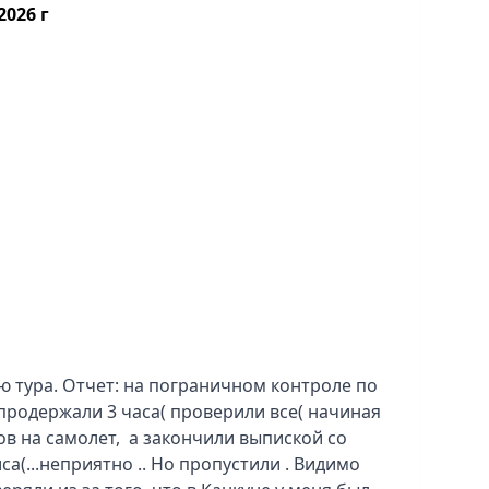
2026 г
ме норм. Фоток прислал очень много.
нией он не насладился и хочет еще, то в
полетел)
ю тура. Отчет: на пограничном контроле по
продержали 3 часа( проверили все( начиная
ов на самолет, а закончили выпиской со
са(...неприятно .. Но пропустили . Видимо