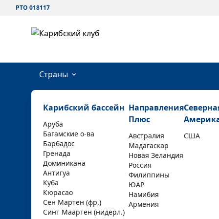
РТО 018117
Страны
Карибский бассейн
Направления
Северна
Плюс
Америк
Аруба
Багамские о-ва
Австралия
США
Барбадос
Мадагаскар
Гренада
Новая Зеландия
Доминикана
Россия
Антигуа
Филиппины
Куба
ЮАР
Кюрасао
Намибия
Сен Мартен (фр.)
Армения
Синт Маартен (нидерл.)