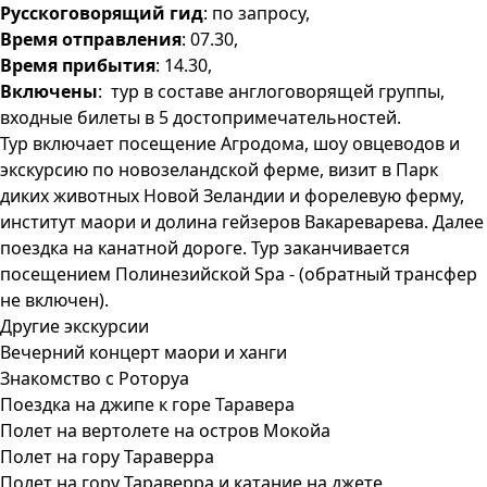
Русскоговорящий гид
: по запросу,
Время отправления
: 07.30,
Время прибытия
: 14.30,
Включены
: тур в составе англоговорящей группы,
входные билеты в 5 достопримечательностей.
Тур включает посещение Агродома, шоу овцеводов и
экскурсию по новозеландской ферме, визит в Парк
диких животных Новой Зеландии и форелевую ферму,
институт маори и долина гейзеров Вакареварева. Далее
поездка на канатной дороге. Тур заканчивается
посещением Полинезийской Spa - (обратный трансфер
не включен).
Другие экскурсии
Вечерний концерт маори и ханги
Знакомство с Роторуа
Поездка на джипе к горе Таравера
Полет на вертолете на остров Мокойа
Полет на гору Тараверра
Полет на гору Тараверра и катание на джете