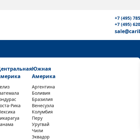
+7 (495) 78
+7 (495) 62
sale@cari
Центральная
Южная
Америка
Америка
елиз
Аргентина
ватемала
Боливия
ондурас
Бразилия
оста-Рика
Венесуэла
ексика
Колумбия
икарагуа
Перу
анама
Уругвай
Чили
Эквадор