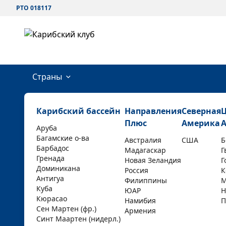
РТО 018117
Страны
Карибский бассейн
Направления
Северная
Плюс
Америка
Аруба
Багамские о-ва
Австралия
США
Б
Барбадос
Мадагаскар
Г
Гренада
Новая Зеландия
Г
Доминикана
Россия
К
Антигуа
Филиппины
М
Куба
ЮАР
Н
Кюрасао
Намибия
П
Сен Мартен (фр.)
Армения
Синт Маартен (нидерл.)