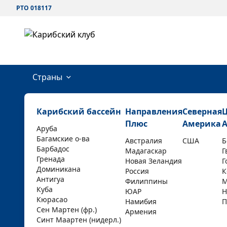
РТО 018117
Страны
Карибский бассейн
Направления
Северная
Плюс
Америка
Аруба
Багамские о-ва
Австралия
США
Б
Барбадос
Мадагаскар
Г
Гренада
Новая Зеландия
Г
Доминикана
Россия
К
Антигуа
Филиппины
М
Куба
ЮАР
Н
Кюрасао
Намибия
П
Сен Мартен (фр.)
Армения
Синт Маартен (нидерл.)