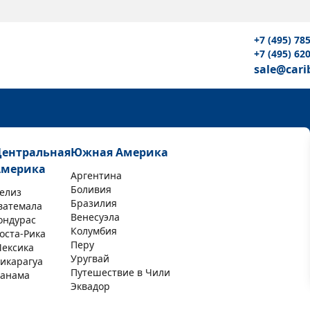
+7 (495) 78
+7 (495) 62
sale@cari
Центральная
Южная Америка
Америка
Аргентина
Боливия
елиз
Бразилия
ватемала
Венесуэла
ондурас
Колумбия
оста-Рика
Перу
ексика
Уругвай
икарагуа
Путешествие в Чили
анама
Эквадор