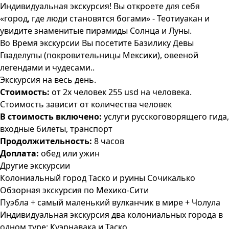
Индивидуальная экскурсия! Вы откроете для себя
«город, где люди становятся богами» - Теотиуакан и
увидите знаменитые пирамиды Солнца и Луны.
Во Время экскурсии Вы посетите Базилику Девы
Гваделупы (покровительницы Мексики), овееной
легендами и чудесами..
Экскурсия на весь день.
Стоимость:
от 2х человек 255 usd на человека.
Стоимость зависит от количества человек
В стоимость включено:
услуги русскоговорящего гида,
входные билеты, транспорт
Продолжительность:
8 часов
Доплата:
обед или ужин
Другие экскурсии
Колониальный город Таско и руины Сочикалько
Обзорная экскурсия по Мехико-Сити
Пуэбла + самый маленький вулканчик в мире + Чолула
Индивидуальная экскурсия два колониальных города в
одном туре: Куэрнавака и Таско