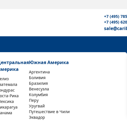
+7 (495) 78
+7 (495) 62
sale@cari
Центральная
Южная Америка
Америка
Аргентина
Боливия
елиз
Бразилия
ватемала
Венесуэла
ондурас
Колумбия
оста-Рика
Перу
ексика
Уругвай
икарагуа
Путешествие в Чили
анама
Эквадор