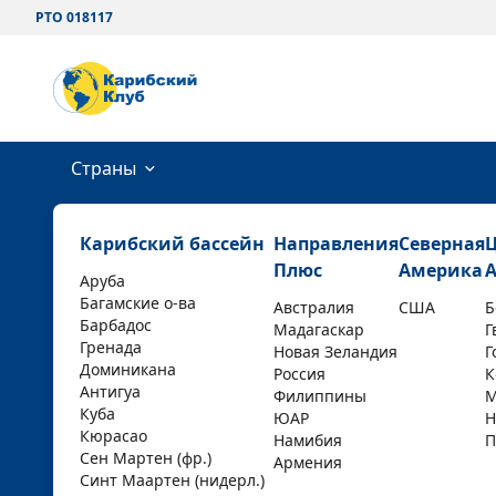
РТО 018117
Страны
Карибский бассейн
Направления
Северная
Плюс
Америка
Аруба
Багамские о-ва
Австралия
США
Б
Барбадос
Мадагаскар
Г
Гренада
Новая Зеландия
Г
Доминикана
Россия
К
Антигуа
Филиппины
М
Куба
ЮАР
Н
Кюрасао
Намибия
П
Сен Мартен (фр.)
Армения
Синт Маартен (нидерл.)