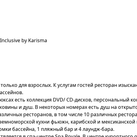
 только для взрослых. К услугам гостей ресторан изыск
ассейнов.
сах есть коллекция DVD/ CD-дисков, персональный конс
ковины и душ. В некоторых номерах есть душ на открыт
 различных ресторанов, в том числе 10 различных ресто
земноморской кухни фьюжн, карибской и мексиканской к
ромки бассейна, 1 пляжный бар и 4 лаундж-бара.
вляется в спа-центре Spa Royale. В центре курортного о