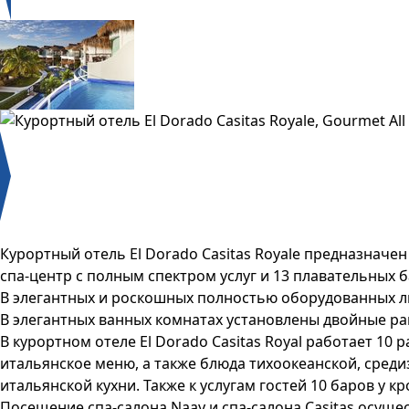
Курортный отель El Dorado Casitas Royale предназначен
спа-центр с полным спектром услуг и 13 плавательных б
В элегантных и роскошных полностью оборудованных люк
В элегантных ванных комнатах установлены двойные ра
В курортном отеле El Dorado Casitas Royal работает 10
итальянское меню, а также блюда тихоокеанской, среди
итальянской кухни. Также к услугам гостей 10 баров у к
Посещение спа-салона Naay и спа-салона Casitas осущест