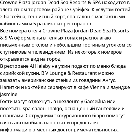
Crowne Plaza Jordan Dead Sea Resorts & SPA находится в
элегантном торговом районе Суэйфех. К услугам гостей
2 бассейна, теннисный корт, спа-салон с массажными
кабинетами и 5 различных ресторанов.
Все номера отеля Crowne Plaza Jordan Dead Sea Resorts
& SPA оформлены в теплых тонах и располагают
письменным столом и небольшим гостиным уголком со
спутниковым телевидением. Из некоторых номеров
открывается вид на город.
В ресторане Al Halaby на ужин подают по меню блюда
сирийской кухни. В
V Lounge & Restaurant можно
заказать американские стейки из говядины Ангус.
Напитки и коктейли сервируют в кафе Vienna и лаундже
Jasmine.
Гости могут отдохнуть в шезлонге у бассейна или
посетить spa-салон Thalgo, оснащенный гантелями и
штангами. Сотрудники экскурсионного бюро помогут
взять автомобиль напрокат и предоставят
информацию о местных достопримечательностях.