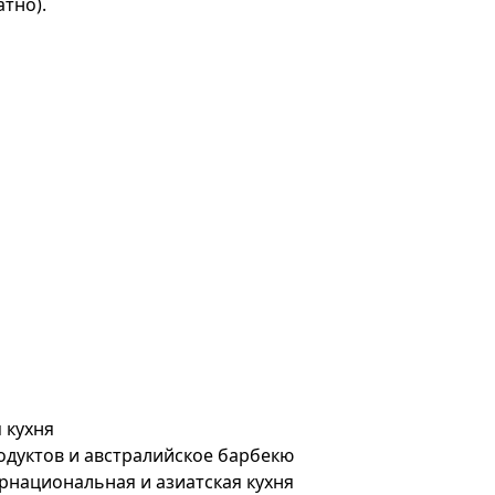
тно).
 кухня
одуктов и австралийское барбекю
ернациональная и азиатская кухня