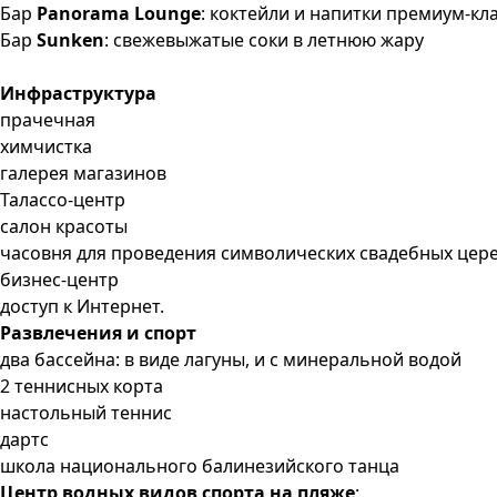
Бар
Panorama Lounge
: коктейли и напитки премиум-кл
Бар
Sunken
: свежевыжатые соки в летнюю жару
Инфраструктура
прачечная
химчистка
галерея магазинов
Талассо-центр
салон красоты
часовня для проведения символических свадебных це
бизнес-центр
доступ к Интернет.
Развлечения и спорт
два бассейна: в виде лагуны
, и с минеральной водой
2 теннисных корта
настольный теннис
дартс
школа национального балинезийского танца
Центр водных видов спорта на пляже
: