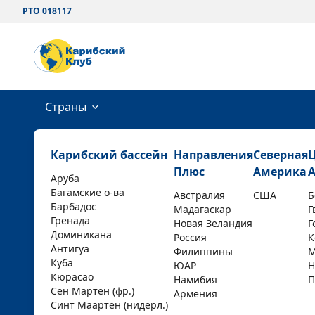
РТО 018117
Страны
Карибский бассейн
Направления
Северная
Плюс
Америка
Аруба
Багамские о-ва
Австралия
США
Б
Барбадос
Мадагаскар
Г
Гренада
Новая Зеландия
Г
Доминикана
Россия
К
Антигуа
Филиппины
М
Куба
ЮАР
Н
Кюрасао
Намибия
П
Сен Мартен (фр.)
Армения
Синт Маартен (нидерл.)