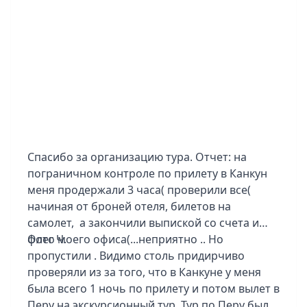
Медельине - отель Hotel Medellin стильный,
интересный, в Картахене Nacar Cartagena-
тоже понравился.
Очень душевный гид Анна из Боготы, 5+.
Мы вам благодарны за новые впечатления и
организацию нашего отдыха!
Спасибо за организацию тура. Отчет: на
пограничном контроле по прилету в Канкун
меня продержали 3 часа( проверили все(
начиная от броней отеля, билетов на
самолет, а закончили выпиской со счета и
фото моего офиса(...неприятно .. Но
Олег Ч.
пропустили . Видимо столь придирчиво
проверяли из за того, что в Канкуне у меня
была всего 1 ночь по прилету и потом вылет в
Перу на экскурсионный тур. Тур по Перу был