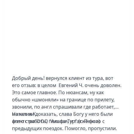
жалеем, так это о том, что хотелось
побольше времени на хайкинг – обязательно
наверстаем в следующей поездке! И, конечно,
отдельное человеческое спасибо Елизавете и
Карибскому Клубу. Работали с невероятной
оперативностью: всё организовано быстро, в
короткие сроки и с такой внимательностью к
деталям, что мы чувствовали заботу каждый
день. Спасибо, что были с нами 24/7. Итог:
отдых удался на все 100%. Спасибо за
организацию, за красоту и за то, что помогли
Добрый день! вернулся клиент из тура, вот
мечте стать реальностью!
его отзыв: в целом Евгений Ч. очень доволен.
Это самое главное. По нюансам, ну как
обычно «шмоняли» на границе по прилету,
звонили, по англ спрашивали где работает,
может ли доказать, слава Богу у него были
Наталия К.
фото с работы, показал, и также фото с
агентство ООО "Альфа-Тур" (г. Пенза)
предыдущих поездок. Помогло, пропустили.