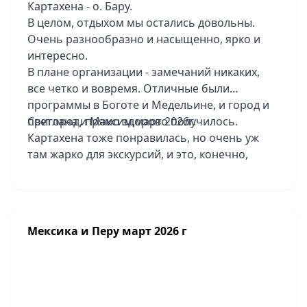
Картахена - о. Бару.
В целом, отдыхом мы остались довольны.
Очень разнообразно и насыщенно, ярко и
интересно.
В плане организации - замечаний никаких,
все четко и вовремя. Отличные были
программы в Боготе и Медельине, и город и
пригород, прямо здорово получилось.
Светлана и Максим,март 2026г.
Картахена тоже понравилась, но очень уж
там жарко для экскурсий, и это, конечно,
накладывает отпечаток. Отличный пляжный
отдых - шикарный отель Sofitel Baru
Calablanca Beach Resort, территория красивая,
хорошая еда. Там один минус - совсем
Мексика и Перу март 2026 г
небольшая зона для купания в море, особо не
поплаваешь. Отель в Боготе Tequendama
Suites Bogota не понравился, уставший он
совсем, все прямо разваливается, завтраки
грустные, парковки нет для туристов. В