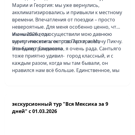
Марии и Георгия: мы уже вернулись,
акклиматизировались и привыкли к местному
времени. Впечатления от поездки – просто
невероятные. Для меня особенно ценно, что
мы наконец-то осуществили мою давнюю
Июнь 2026 года
мечту - посетить остров Пасхи и Мачу Пикчу.
туристическое агентство Арт трэвел,
Это было грандиозно, я очень рада. Сантьяго
менеджер Елизавета
тоже приятно удивил- город классный, и с
каждым разом, когда мы там бывали, он
нравился нам всё больше. Единственное, мы
до конца не поняли, почему нас заселили
именно в исторический центр – мы съездили
в более зажиточный район, и он нам
понравился гораздо больше. В следующий
экскурсионный тур "Вся Мексика за 9
раз учтём этот нюанс. Патагония – это просто
дней" с 01.03.2026
потрясающе! Бескрайние просторы,
величественные высоты и захватывающие
пейзажи. Если и есть что-то, о чём мы