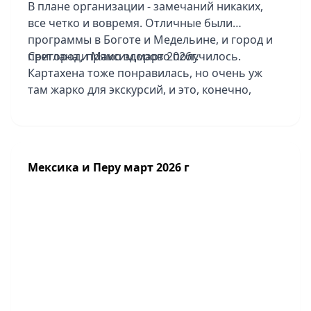
В плане организации - замечаний никаких,
все четко и вовремя. Отличные были
программы в Боготе и Медельине, и город и
пригород, прямо здорово получилось.
Светлана и Максим,март 2026г.
Картахена тоже понравилась, но очень уж
там жарко для экскурсий, и это, конечно,
накладывает отпечаток. Отличный пляжный
отдых - шикарный отель Sofitel Baru
Calablanca Beach Resort, территория красивая,
хорошая еда. Там один минус - совсем
Мексика и Перу март 2026 г
небольшая зона для купания в море, особо не
поплаваешь. Отель в Боготе Tequendama
Suites Bogota не понравился, уставший он
совсем, все прямо разваливается, завтраки
грустные, парковки нет для туристов. В
Медельине - отель Hotel Medellin стильный,
интересный, в Картахене Nacar Cartagena-
тоже понравился.
Очень душевный гид Анна из Боготы, 5+.