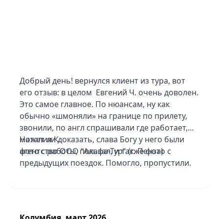
Карибскому Клубу. Работали с невероятной
оперативностью: всё организовано быстро, в
короткие сроки и с такой внимательностью к
деталям, что мы чувствовали заботу каждый
день. Спасибо, что были с нами 24/7. Итог:
отдых удался на все 100%. Спасибо за
организацию, за красоту и за то, что помогли
Добрый день! вернулся клиент из тура, вот
мечте стать реальностью!
его отзыв: в целом Евгений Ч. очень доволен.
Это самое главное. По нюансам, ну как
обычно «шмоняли» на границе по прилету,
звонили, по англ спрашивали где работает,
может ли доказать, слава Богу у него были
Наталия К.
фото с работы, показал, и также фото с
агентство ООО "Альфа-Тур" (г. Пенза)
предыдущих поездок. Помогло, пропустили.
По программе тоже доволен. Но не
понравилась сама страна. Беднота, нищета.
Группа была хорошая, всего 5 человек вместе
с ним. Быстро обо всем договаривались,
Колумбия, март 2026