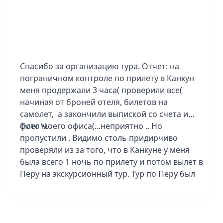
Мы вам благодарны за новые впечатления и
организацию нашего отдыха!
Спасибо за организацию тура. Отчет: на
пограничном контроле по прилету в Канкун
меня продержали 3 часа( проверили все(
начиная от броней отеля, билетов на
самолет, а закончили выпиской со счета и
фото моего офиса(...неприятно .. Но
Олег Ч.
пропустили . Видимо столь придирчиво
проверяли из за того, что в Канкуне у меня
была всего 1 ночь по прилету и потом вылет в
Перу на экскурсионный тур. Тур по Перу был
групповой, но группа была всего 5
человек...повезло! и с погодой тоже. Конечно
тур не из легких - ранние подьемы,
длительные переезды , к тому же в Перу