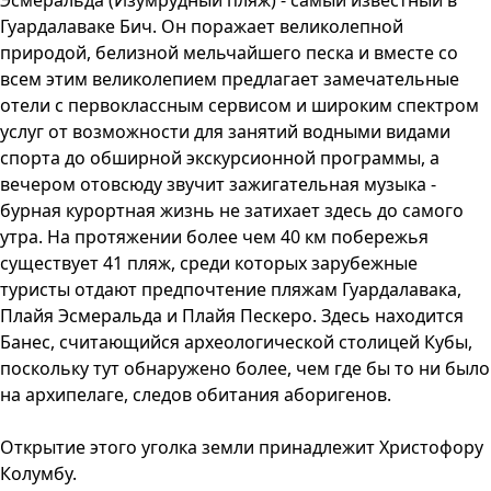
Эсмеральда (Изумрудный пляж) - самый известный в
Гуардалаваке Бич. Он поражает великолепной
природой, белизной мельчайшего песка и вместе со
всем этим великолепием предлагает замечательные
отели с первоклассным сервисом и широким спектром
услуг от возможности для занятий водными видами
спорта до обширной экскурсионной программы, а
вечером отовсюду звучит зажигательная музыка -
бурная курортная жизнь не затихает здесь до самого
утра. На протяжении более чем 40 км побережья
существует 41 пляж, среди которых зарубежные
туристы отдают предпочтение пляжам Гуардалавака,
Плайя Эсмеральда и Плайя Пескеро. Здесь находится
Банес, считающийся археологической столицей Кубы,
поскольку тут обнаружено более, чем где бы то ни было
на архипелаге, следов обитания аборигенов.
Открытие этого уголка земли принадлежит Христофору
Колумбу.