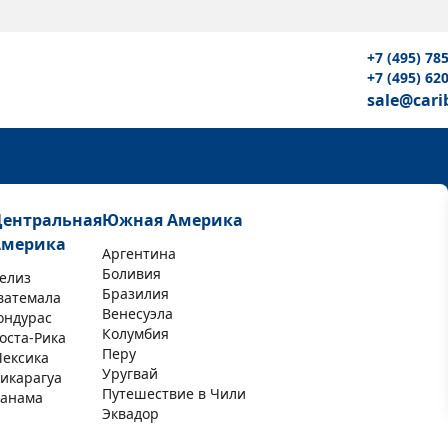
+7 (495) 78
+7 (495) 62
sale@cari
Центральная
Южная Америка
Америка
Аргентина
Боливия
елиз
Бразилия
ватемала
Венесуэла
ондурас
Колумбия
оста-Рика
Перу
ексика
Уругвай
икарагуа
Путешествие в Чили
анама
Эквадор