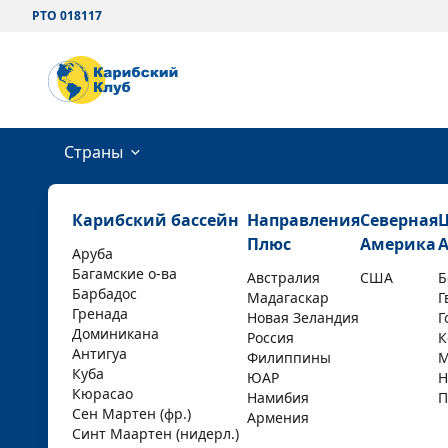
РТО 018117
Страны
Карибский бассейн
Направления
Северная
Плюс
Америка
Аруба
Багамские о-ва
Австралия
США
Б
Барбадос
Мадагаскар
Г
Гренада
Новая Зеландия
Г
Доминикана
Россия
К
Антигуа
Филиппины
М
Куба
ЮАР
Н
Кюрасао
Намибия
П
Сен Мартен (фр.)
Армения
Синт Маартен (нидерл.)