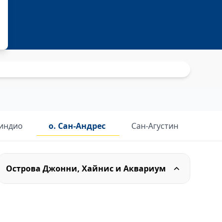
индио
о. Сан-Андрес
Сан-Агустин
Острова Джонни, Хайнис и Аквариум