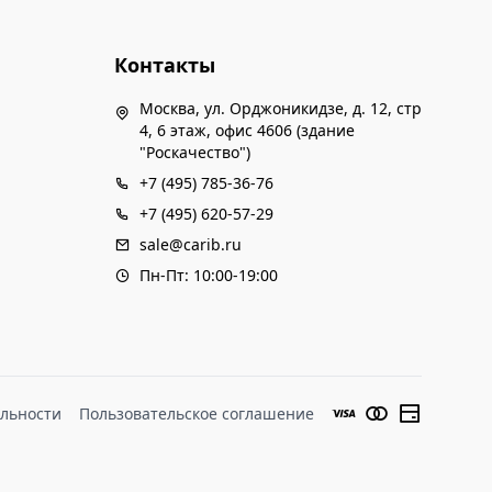
 строят виллу, но ночью работы не ведутся.
рягло - я привык к ремонтам в Melia
Контакты
меня это обычное дело. Да и я в номере бывал
уходил в лобби или на пляж, так что мне
Москва, ул. Орджоникидзе, д. 12, стр
ришел в себя. Отдых удался, рекомендую!
4, 6 этаж, офис 4606 (здание
ю тура.
"Роскачество")
+7 (495) 785-36-76
+7 (495) 620-57-29
sale@carib.ru
Пн-Пт: 10:00-19:00
льности
Пользовательское соглашение