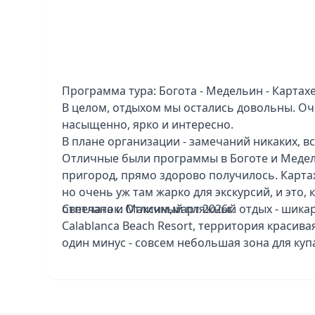
Программа тура: Богота - Медельин - Картахен
В целом, отдыхом мы остались довольны. О
насыщенно, ярко и интересно.
В плане организации - замечаний никаких, вс
Отличные были программы в Боготе и Медел
пригород, прямо здорово получилось. Карта
но очень уж там жарко для экскурсий, и это,
отпечаток. Отличный пляжный отдых - шикарн
Светлана и Максим,март 2026г.
Calablanca Beach Resort, территория красива
один минус - совсем небольшая зона для куп
поплаваешь. Отель в Боготе Tequendama Suit
понравился, уставший он совсем, все прямо 
завтраки грустные, парковки нет для туристо
Hotel Medellin стильный, интересный, в Карт