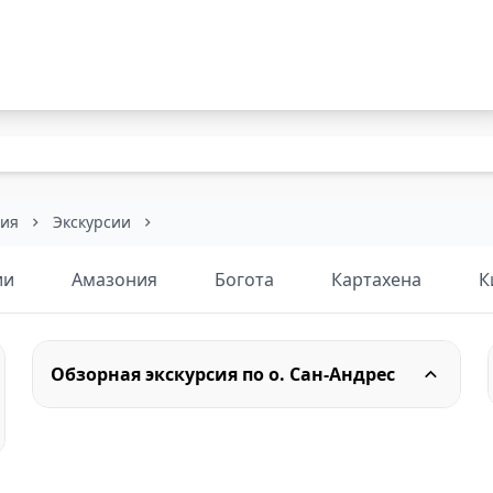
бия
Экскурсии
ии
Амазония
Богота
Картахена
К
Обзорная экскурсия по о. Сан-Андрес