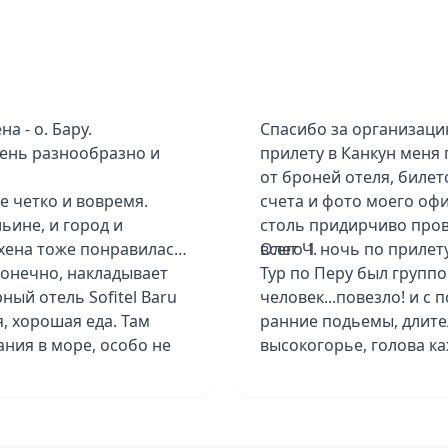
а - о. Бару.
Спасибо за организаци
чень разнообразно и
прилету в Канкун меня 
от броней отеля, билет
е четко и вовремя.
счета и фото моего офи
ьине, и город и
столь придирчиво прове
хена тоже понравилась,
всего 1 ночь по прилет
Олег Ч.
 конечно, накладывает
Тур по Перу был группо
ый отель Sofitel Baru
человек...повезло! и с 
я, хорошая еда. Там
ранние подьемы, длите
ания в море, особо не
высокогорье, голова ка
es Bogota не
того, что спать не полу
разваливается,
Канкун, отдых был 6 ноч
в. В Медельине - отель
просто отвал башки! Вс
ахене Nacar Cartagena-
бассен и массаж - все 