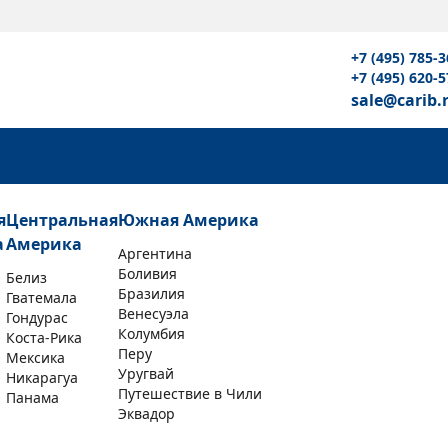
+7 (495) 785-3
+7 (495) 620-5
sale@carib.
я
Центральная
Южная Америка
а
Америка
Аргентина
Боливия
Белиз
Бразилия
Гватемала
Венесуэла
Гондурас
Колумбия
Коста-Рика
Перу
Мексика
Уругвай
Никарагуа
Путешествие в Чили
Панама
Эквадор