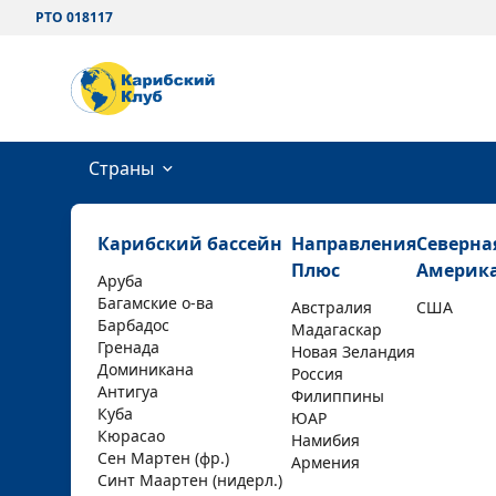
РТО 018117
Страны
Карибский бассейн
Направления
Северна
Плюс
Америк
Аруба
Багамские о-ва
Австралия
США
Барбадос
Мадагаскар
Гренада
Новая Зеландия
Доминикана
Россия
Антигуа
Филиппины
Куба
ЮАР
Кюрасао
Намибия
Сен Мартен (фр.)
Армения
Синт Маартен (нидерл.)