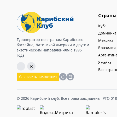
тоже понравился.
Очень душевный гид Анна из Боготы, 5+.
Страны
Мы вам благодарны за новые впечатления и
отдыха!
Куба
Доминика
Туроператор по странам Карибского
Мексика
бассейна, Латинской Америки и другим
Бразилия
экзотическим направлениям с 1995
Аргентин
года.
Ямайка
Все стран
Установить приложение
© 2026 Карибский клуб. Все права защищены. РТО 01