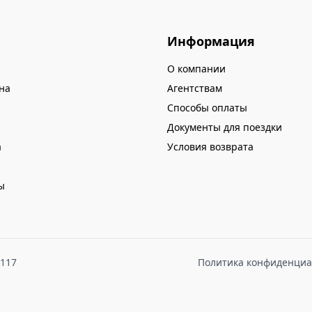
на соседней территории
Меня это вообще не нап
Информация
 организацию нашего
Varadero, так что для 
только с утра, а потом 
О компании
пофиг. Только сейчас п
на
Агентствам
Спасибо за организаци
Способы оплаты
Документы для поездки
а
Условия возврата
ы
8117
Политика конфиденциа