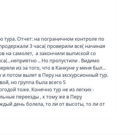
ю тура. Отчет: на пограничном контроле по
продержали 3 часа( проверили все( начиная
ов на самолет, а закончили выпиской со
са(...неприятно .. Но пропустили . Видимо
ряли из за того, что в Канкуне у меня была
у и потом вылет в Перу на экскурсионный тур.
вой, но группа была всего 5
погодой тоже. Конечно тур не из легких -
льные переезды , к тому же в Перу
ждый день болела, то ли от высоты, то ли от
чалось. .. После Перу вернулся обратно в
ей в отеле Dreams Vista Cancun 5*. Отель -
ё очень сильно понравилось. Еда и сервис,
супер! Единственный момент: с утра до вечера