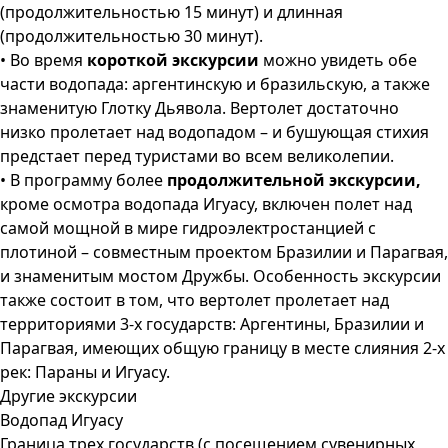
(продолжительностью 15 минут) и длинная
(продолжительностью 30 минут).
• Во время
короткой экскурсии
можно увидеть обе
части водопада: аргентинскую и бразильскую, а также
знаменитую Глотку Дьявола. Вертолет достаточно
низко пролетает над водопадом – и бушующая стихия
предстает перед туристами во всем великолепии.
• В программу более
продолжительной экскурсии,
кроме осмотра водопада Игуасу, включен полет над
самой мощной в мире гидроэлектростанцией с
плотиной – совместным проектом Бразилии и Парагвая,
и знаменитым мостом Дружбы. Особенность экскурсии
также состоит в том, что вертолет пролетает над
территориями 3-х государств: Аргентины, Бразилии и
Парагвая, имеющих общую границу в месте слияния 2-х
рек: Параны и Игуасу.
Другие экскурсии
Водопад Игуасу
Граница трех государств (с посещением сувенирных