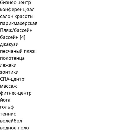
бизнес-центр
конференц-зал
салон красоты
парикмахерская
Пляж/бассейн
бассейн [4]
джакузи
песчаный пляж
полотенца
лежаки
зонтики
СПА-центр
массаж
фитнес-центр
йога
гольф
теннис
волейбол
водное поло