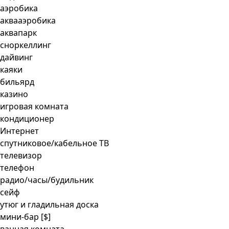
аэробика
аквааэробика
аквапарк
сноркеллинг
дайвинг
каяки
бильярд
казино
игровая комната
кондиционер
Интернет
спутниковое/кабельное ТВ
телевизор
телефон
радио/часы/будильник
сейф
утюг и гладильная доска
мини-бар
[$]