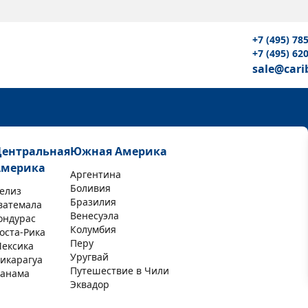
+7 (495) 78
+7 (495) 62
sale@cari
Центральная
Южная Америка
Америка
Аргентина
Боливия
елиз
Бразилия
ватемала
Венесуэла
ондурас
Колумбия
оста-Рика
Перу
ексика
Уругвай
икарагуа
Путешествие в Чили
анама
Эквадор