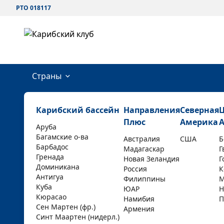
РТО 018117
Страны
Карибский бассейн
Направления
Северная
Плюс
Америка
Аруба
Багамские о-ва
Австралия
США
Б
Барбадос
Мадагаскар
Г
Гренада
Новая Зеландия
Г
Доминикана
Россия
К
Антигуа
Филиппины
М
Куба
ЮАР
Н
Кюрасао
Намибия
П
Сен Мартен (фр.)
Армения
Синт Маартен (нидерл.)