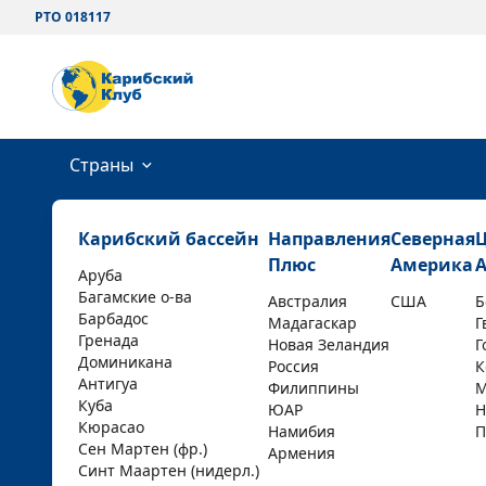
РТО 018117
Страны
Карибский бассейн
Направления
Северная
Плюс
Америка
Аруба
Багамские о-ва
Австралия
США
Б
Барбадос
Мадагаскар
Г
Гренада
Новая Зеландия
Г
Доминикана
Россия
К
Антигуа
Филиппины
М
Куба
ЮАР
Н
Кюрасао
Намибия
П
Сен Мартен (фр.)
Армения
Синт Маартен (нидерл.)