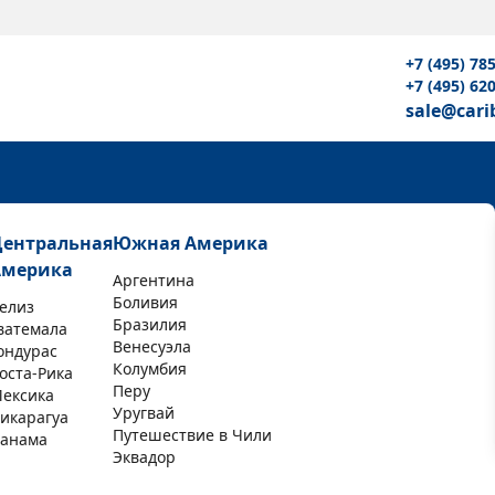
+7 (495) 78
+7 (495) 62
sale@cari
Центральная
Южная Америка
Америка
Аргентина
Боливия
елиз
Бразилия
ватемала
Венесуэла
ондурас
Колумбия
оста-Рика
Перу
ексика
Уругвай
икарагуа
Путешествие в Чили
анама
Эквадор