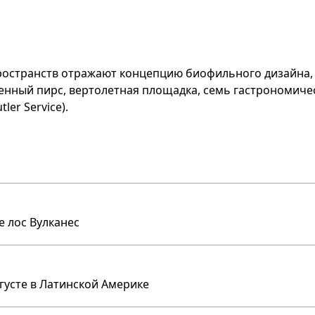
ространств отражают концепцию биофильного дизайна
нный пирс, вертолетная площадка, семь гастрономическ
ler Service).
е лос Вулканес
вгусте в Латинской Америке