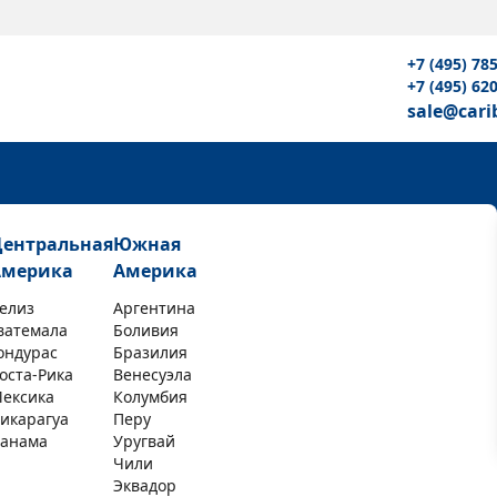
+7 (495) 78
+7 (495) 62
sale@cari
Центральная
Южная
Америка
Америка
елиз
Аргентина
ватемала
Боливия
ондурас
Бразилия
оста-Рика
Венесуэла
ексика
Колумбия
икарагуа
Перу
анама
Уругвай
Чили
Эквадор