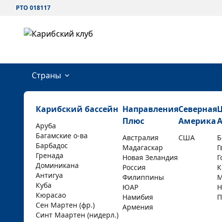
РТО 018117
Страны
Карибский бассейн
Направления
Северная
Плюс
Америка
Аруба
Багамские о-ва
Австралия
США
Б
Барбадос
Мадагаскар
Г
Гренада
Новая Зеландия
Г
Доминикана
Россия
К
Антигуа
Филиппины
М
Куба
ЮАР
Н
Кюрасао
Намибия
П
Сен Мартен (фр.)
Армения
Синт Маартен (нидерл.)