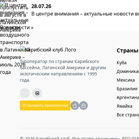
28.07.26
В центре внимания – актуальные новости в
Все новости »
Страны
Туроператор по странам Карибского
Куба
бассейна, Латинской Америки и другим
Доминика
экзотическим направлениям с 1995
года.
Мексика
Бразилия
Аргентин
Установить приложение
Ямайка
Все стран
© 2026 Карибский клуб. Все права защищены. РТО 01