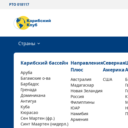
РТО 018117
Страны
Карибский бассейн
Направления
Северная
Плюс
Америка
Аруба
Багамские о-ва
Австралия
США
Б
Барбадос
Мадагаскар
Г
Гренада
Новая Зеландия
Г
Доминикана
Россия
К
Антигуа
Филиппины
М
Куба
ЮАР
Н
Кюрасао
Намибия
П
Сен Мартен (фр.)
Армения
Синт Маартен (нидерл.)