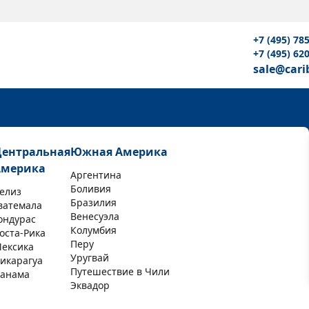
+7 (495) 78
+7 (495) 62
sale@cari
Центральная
Южная Америка
Америка
Аргентина
Боливия
елиз
Бразилия
ватемала
Венесуэла
ондурас
Колумбия
оста-Рика
Перу
ексика
Уругвай
икарагуа
Путешествие в Чили
анама
Эквадор