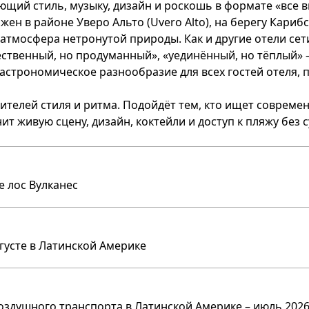
гающий стиль, музыку, дизайн и роскошь в формате «все 
ен в районе Уверо Альто (Uvero Alto), на берегу Кариб
тмосфера нетронутой природы. Как и другие отели сети
ственный, но продуманный», «уединённый, но тёплый» —
астрономическое разнообразие для всех гостей отеля, 
енителей стиля и ритма. Подойдёт тем, кто ищет совре
енит живую сцену, дизайн, коктейли и доступ к пляжу без
е лос Вулканес
вгусте в Латинской Америке
оздушного транспорта в Латинской Америке – июль 2026