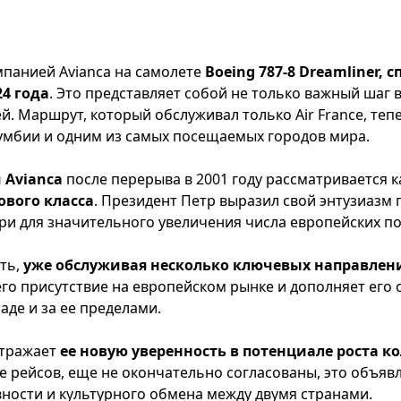
мпанией Avianca на самолете
Boeing 787-8 Dreamliner, 
4 года
. Это представляет собой не только важный шаг 
 Маршрут, который обслуживал только Air France, тепер
умбии и одним из самых посещаемых городов мира.
 Avianca
после перерыва в 2001 году рассматривается 
вого класса
. Президент Петр выразил свой энтузиазм 
ри для значительного увеличения числа европейских по
ть,
уже обслуживая несколько ключевых направлени
его присутствие на европейском рынке и дополняет его
де и за ее пределами.
отражает
ее новую уверенность в потенциале роста 
ние рейсов, еще не окончательно согласованы, это объя
вности и культурного обмена между двумя странами.