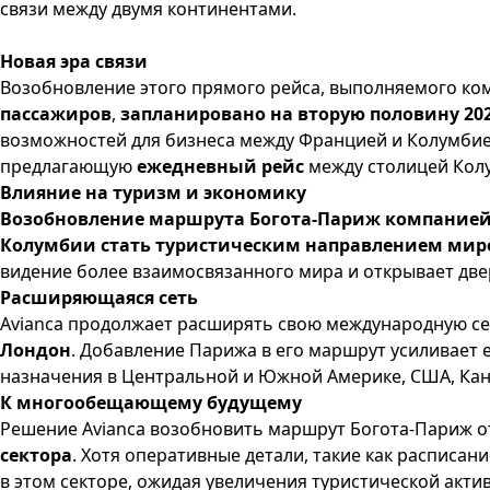
связи между двумя континентами.
Новая эра связи
Возобновление этого прямого рейса, выполняемого ко
пассажиров
,
запланировано на вторую половину 202
возможностей для бизнеса между Францией и Колумбией.
предлагающую
ежедневный рейс
между столицей Кол
Влияние на туризм и экономику
Возобновление маршрута Богота-Париж компанией
Колумбии стать туристическим направлением миро
видение более взаимосвязанного мира и открывает две
Расширяющаяся сеть
Avianca продолжает расширять свою международную се
Лондон
. Добавление Парижа в его маршрут усиливает 
назначения в Центральной и Южной Америке, США, Кана
К многообещающему будущему
Решение Avianca возобновить маршрут Богота-Париж 
сектора
. Хотя оперативные детали, такие как расписа
в этом секторе, ожидая увеличения туристической акти