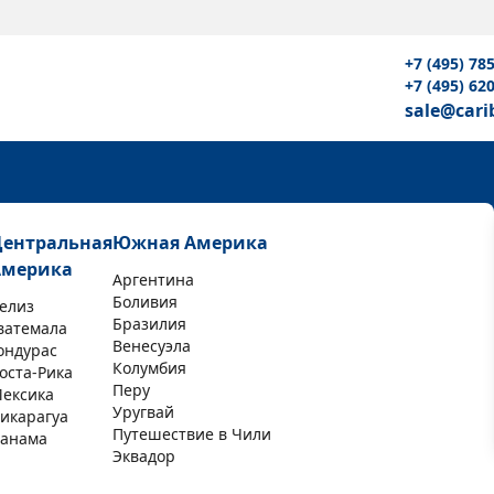
+7 (495) 78
+7 (495) 62
sale@cari
Центральная
Южная Америка
Америка
Аргентина
Боливия
елиз
Бразилия
ватемала
Венесуэла
ондурас
Колумбия
оста-Рика
Перу
ексика
Уругвай
икарагуа
Путешествие в Чили
анама
Эквадор