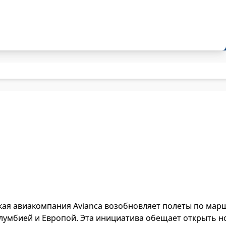
ская авиакомпания
Avianca возобновляет полеты по мар
лумбией и Европой.
Эта инициатива обещает открыть но