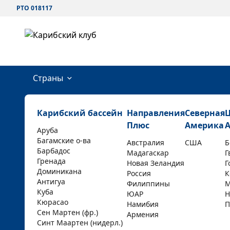
РТО 018117
Страны
Карибский бассейн
Направления
Северная
Плюс
Америка
Аруба
Багамские о-ва
Австралия
США
Б
Барбадос
Мадагаскар
Г
Гренада
Новая Зеландия
Г
Доминикана
Россия
К
Антигуа
Филиппины
М
Куба
ЮАР
Н
Кюрасао
Намибия
П
Сен Мартен (фр.)
Армения
Синт Маартен (нидерл.)