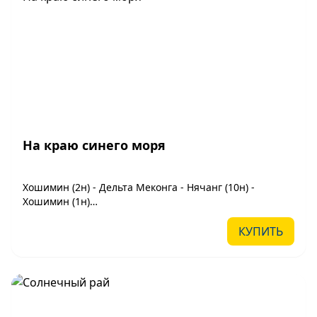
На краю синего моря
Хошимин (2н) - Дельта Меконга - Нячанг (10н) -
Хошимин (1н)
(14 дней/ 13 ночей)
КУПИТЬ