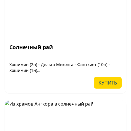
Солнечный рай
Хошимин (2н) - Дельта Меконга - Фантхиет (10н) -
Хошимин (1н)
(14 дней/ 13 ночей)
КУПИТЬ