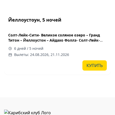
Йеллоустоун, 5 ночей
Солт-Лейк-Сити- Великое соляное озеро – Гранд
Титон – Йеллоустон – Айдахо Фоллз- Солт-Лейк-
Сити – Долина Гоблинов – Капитол Риф – Арочный
6 дней / 5 ночей
Парк – Гусиная шея – Долина Монументов – озеро
Вылеты: 24.08.2026, 21.11.2026
Пауэлл – Брайс Каньон – Зайон Каньон – Лас-Вегас
6 дней/5 ночей
КУПИТЬ
даты заезда 2026 г: 20.07, 24.08, 21.09.2026
групповой тур с русским гидом
тур начинается и заканчивается в Солт-Лейк-Сити