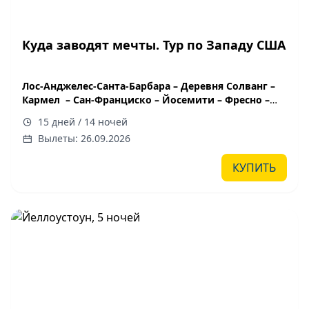
Куда заводят мечты. Тур по Западу США
Лос-Анджелес-Санта-Барбара – Деревня Солванг –
Кармел – Сан-Франциско – Йосемити – Фресно –
Парк Секвойя – Долина Смерти - Лас-Вегас – Зайон
15 дней / 14 ночей
Каньон – Брайс Каньон – Капитол Риф – Долина
Вылеты: 26.09.2026
Гоблинов – Арочный парк – Долина Монументов -
Глен Каньон – Озеро Пауэл – Каньон Антилопа –
КУПИТЬ
Гранд Каньон – Трасса 66- Сан-Диего-Лос-Анджелес
15 дней / 14 ночей
Дата заезда 2026: 26.09
групповой тур с русским гидом