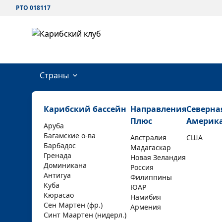
РТО 018117
Страны
Карибский бассейн
Направления
Северна
Плюс
Америк
Аруба
Багамские о-ва
Австралия
США
Барбадос
Мадагаскар
Гренада
Новая Зеландия
Доминикана
Россия
Антигуа
Филиппины
Куба
ЮАР
Кюрасао
Намибия
Сен Мартен (фр.)
Армения
Синт Маартен (нидерл.)