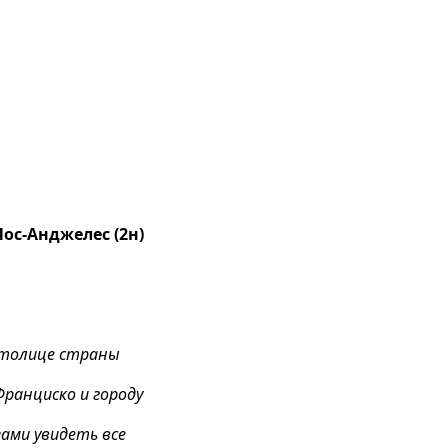
 Лос-Анджелес (2н)
 столице страны
Франциско и городу
зами увидеть все