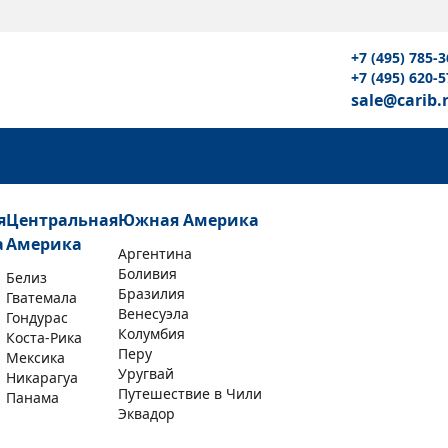
+7 (495) 785-3
+7 (495) 620-5
sale@carib.
я
Центральная
Южная Америка
а
Америка
Аргентина
Боливия
Белиз
Бразилия
Гватемала
Венесуэла
Гондурас
Колумбия
Коста-Рика
Перу
Мексика
Уругвай
Никарагуа
Путешествие в Чили
Панама
Эквадор