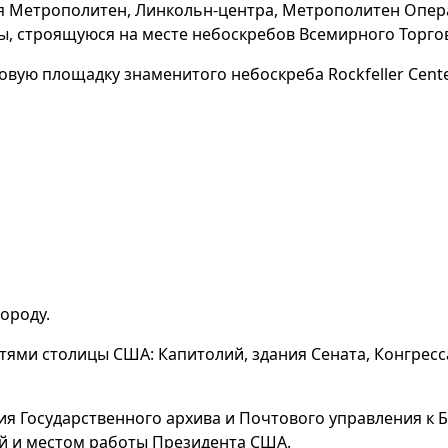
ея Метрополитен, Линкольн-центра, Метрополитен Опер
, строящуюся на месте небоскребов Всемирного Торго
вую площадку знаменитого небоскреба Rockfeller Center 
ороду.
ми столицы США: Капитолий, здания Сената, Конгресса
я Государственного архива и Почтового управления к 
й и местом работы Президента США.