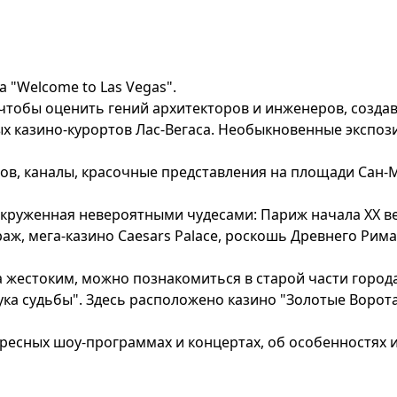
 "Welcome to Las Vegas".
чтобы оценить гений архитекторов и инженеров, созда
ых казино-курортов Лас-Вегаса. Необыкновенные экспо
ов, каналы, красочные представления на площади Сан-
 окруженная невероятными чудесами: Париж начала XX в
аж, мега-казино Caesars Palace, роскошь Древнего Рима 
 жестоким, можно познакомиться в старой части города
ка судьбы". Здесь расположено казино "Золотые Ворота" 
ересных шоу-программах и концертах, об особенностях иг