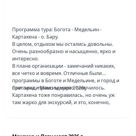
Отели тоже по программе норм. Фоток
прислал очень много. Впечатлен. Но если
Японией он не насладился и хочет еще, то в
Мексику бы больше не полетел)
Программа тура: Богота - Медельин -
Картахена - о. Бару.
В целом, отдыхом мы остались довольны.
Очень разнообразно и насыщенно, ярко и
интересно.
В плане организации - замечаний никаких,
все четко и вовремя. Отличные были
программы в Боготе и Медельине, и город и
пригород, прямо здорово получилось.
Светлана и Максим,март 2026г.
Картахена тоже понравилась, но очень уж
там жарко для экскурсий, и это, конечно,
накладывает отпечаток. Отличный пляжный
отдых - шикарный отель Sofitel Baru
Calablanca Beach Resort, территория красивая,
хорошая еда. Там один минус - совсем