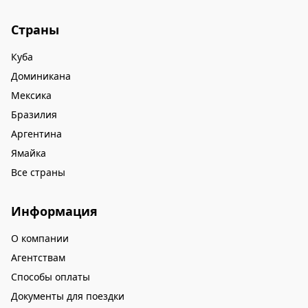
привык к ремонтам в Melia Varadero, так что
Страны
для меня это обычное дело. Да и я в номере
бывал только с утра, а потом уходил в лобби
Куба
или на пляж, так что мне пофиг. Только
Доминикана
сейчас пришел в себя. Отдых удался,
Мексика
рекомендую! Спасибо за организацию тура.
Бразилия
Аргентина
Ямайка
Все страны
Информация
О компании
Агентствам
Способы оплаты
Документы для поездки