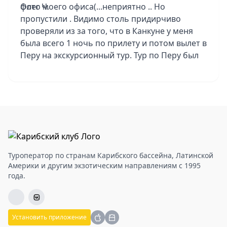
фото моего офиса(...неприятно .. Но
Олег Ч.
пропустили . Видимо столь придирчиво
проверяли из за того, что в Канкуне у меня
была всего 1 ночь по прилету и потом вылет в
Перу на экскурсионный тур. Тур по Перу был
групповой, но группа была всего 5
человек...повезло! и с погодой тоже. Конечно
тур не из легких - ранние подьемы,
длительные переезды , к тому же в Перу
высокогорье, голова каждый день болела, то
ли от высоты, то ли от того, что спать не
получалось. .. После Перу вернулся обратно в
Канкун, отдых был 6 ночей в отеле Dreams
Туроператор по странам Карибского бассейна, Латинской
Vista Cancun 5*. Отель - просто отвал башки!
Америки и другим экзотическим направлениям с 1995
года.
Всё очень сильно понравилось. Еда и сервис,
бассен и массаж - все супер! Единственный
момент: с утра до вечера на соседней
территории строят виллу, но ночью работы
Установить приложение
не ведутся. Меня это вообще не напрягло - я