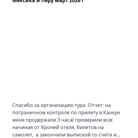
Мексика и Перу март 2026 г
небольшая зона для купания в море, особо не
поплаваешь. Отель в Боготе Tequendama
Suites Bogota не понравился, уставший он
совсем, все прямо разваливается, завтраки
грустные, парковки нет для туристов. В
Медельине - отель Hotel Medellin стильный,
интересный, в Картахене Nacar Cartagena-
тоже понравился.
Очень душевный гид Анна из Боготы, 5+.
Мы вам благодарны за новые впечатления и
организацию нашего отдыха!
Спасибо за организацию тура. Отчет: на
пограничном контроле по прилету в Канкун
меня продержали 3 часа( проверили все(
начиная от броней отеля, билетов на
самолет, а закончили выпиской со счета и