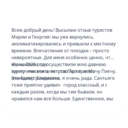
Всем добрый день! Высылаю отзыв туристов
Марии и Георгия: мы уже вернулись,
акклиматизировались и привыкли к местному
времени. Впечатления от поездки – просто
невероятные. Для меня особенно ценно, что
мы наконец-то осуществили мою давнюю
Июнь 2026 года
мечту - посетить остров Пасхи и Мачу Пикчу.
туристическое агентство Арт трэвел,
Это было грандиозно, я очень рада. Сантьяго
менеджер Елизавета
тоже приятно удивил- город классный, и с
каждым разом, когда мы там бывали, он
нравился нам всё больше. Единственное, мы
до конца не поняли, почему нас заселили
именно в исторический центр – мы съездили
в более зажиточный район, и он нам
понравился гораздо больше. В следующий