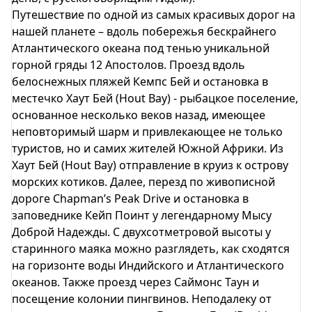
Путешествие по одной из самых красивых дорог на
нашей планете – вдоль побережья бескрайнего
Атлантического океана под тенью уникальной
горной гряды 12 Апостолов. Проезд вдоль
белоснежных пляжей Кемпс Бей и остановка в
местечко Хаут Бей (Hout Bay) - рыбацкое поселение,
основанное несколько веков назад, имеющее
неповторимый шарм и привлекающее не только
туристов, но и самих жителей Южной Африки. Из
Хаут Бей (Hout Bay) отправление в круиз к острову
морских котиков. Далее, перезд по живописной
дороге Chapman’s Peak Drive и остановка в
заповеднике Кейп Поинт у легендарному Мысу
Доброй Надежды. С двухсотметровой высоты у
старинного маяка можно разглядеть, как сходятся
на горизонте воды Индийского и Атлантического
океанов. Также проезд через Саймонс Таун и
посещение колонии пингвинов. Неподалеку от