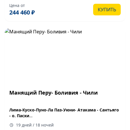
21.10.2026, 28.10.2026, 04.11.2026, 18.11.2026,
Цена от
25.11.2026, 03.12.2026, 10.12.2026, 25.12.2026,
КУПИТЬ
244 460 ₽
30.12.2026
Манящий Перу- Боливия - Чили
Лима-Куско-Пуно-Ла Паз-Уюни- Атакама - Сантьяго
- о. Пасхи
з
аезд 01.10.2026
, продолжительность 19 дней /18
19 дней / 18 ночей
ночей