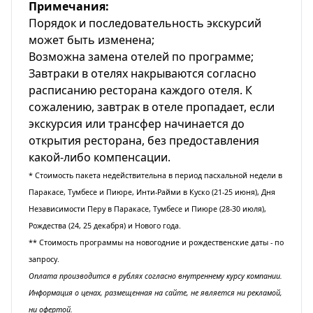
Примечания:
Порядок и последовательность экскурсий
может быть изменена;
Bозможна замена отелей по программе;
Завтраки в отелях накрываются согласно
расписанию ресторана каждого отеля. К
сожалению, завтрак в отеле пропадает, если
экскурсия или трансфер начинается до
открытия ресторана, без предоставления
какой-либо компенсации.
* Стоимость пакетa недействительна в период пасхальной недели в
Паракасе, Тумбесе и Пиюре, Инти-Райми в Куско (21-25 июня), Дня
Независимости Перу в Паракасе, Тумбесе и Пиюре (28-30 июля),
Рождества (24, 25 декабря) и Нового года.
** Стоимость программы на новогодние и рождественские даты - по
запросу.
Оплата производится в рублях согласно внутреннему курсу компании.
Информация о ценах, размещенная на сайте, не является ни рекламой,
ни офертой.