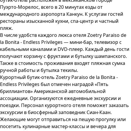
бутик-отель расположен в мексиканском городе
Пуэрто-Морелос, всего в 20 минутах езды от
международного аэропорта Канкун. К услугам гостей
рестораны изысканной кухни, спа-центр и частный
пляж.
В числе удобств каждого люкса отеля Zoetry Paraiso de
la Bonita - Endless Privileges — мини-бар, телевизор с
кабельными каналами и DVD-плеер. Каждый день гости
получают корзину с фруктами и бутылку шампанского.
Также в стоимость проживания входят пляжная сумка
ручной работы и бутылка текилы.
Курортный бутик-отель Zoetry Paraiso de la Bonita -
Endless Privileges был отмечен наградой «Пять
бриллиантов» Американской автомобильной
ассоциации. Организуются ежедневные экскурсии и
поездки. Персонал курортного отеля поможет заказать
экскурсии в биосферный заповедник Сиан-Каан.
Желающие могут отправиться на пешую прогулку или
посетить кулинарные мастер-классы и вечера для