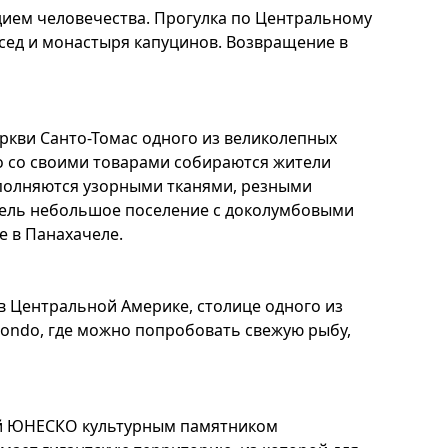
дием человечества. Прогулка по Центральному
рсед и монастыря капуцинов. Возвращение в
еркви Санто-Томас одного из великолепных
о со своими товарами собираются жители
аполняются узорными тканями, резными
чель небольшое поселение с доколумбовыми
 в Панахачеле.
в Центральной Америке, столице одного из
condo, где можно попробовать свежую рыбу,
нный ЮНЕСКО культурным памятником