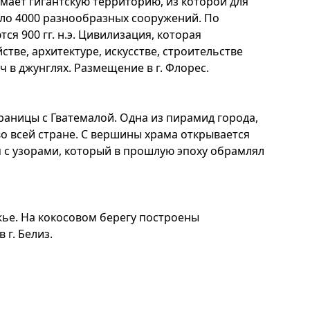
мает гигантскую территорию, из которой для
оло 4000 разнообразных сооружений. По
ся 900 гг. н.э. Цивилизация, которая
тве, архитектуре, искусстве, строительстве
 в джунглях. Размещение в г. Флорес.
раницы с Гватемалой. Одна из пирамид города,
во всей стране. С вершины храма открывается
 с узорами, который в прошлую эпоху обрамлял
ье. На кокосовом берегу построены
г. Белиз.