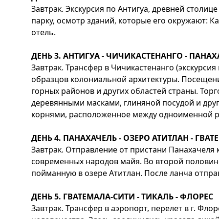
Завтрак. Экскурсия по Антигуа, древней столи
парку, осмотр зданий, которые его окружают: 
отель.
ДЕНЬ 3. АНТИГУА - ЧИЧИКАСТЕНАНГО - ПАНА
Завтрак. Трансфер в Чичикастенанго (экскурси
образцов колониальной архитектуры. Посещени
горных районов и других областей страны. То
деревянными масками, глиняной посудой и др
корнями, расположенное между одноименной ре
ДЕНЬ 4. ПАНАХАЧЕЛЬ - ОЗЕРО АТИТЛАН - ГВА
Завтрак. Отправление от пристани Панахачеля 
современных народов майя. Во второй половин
пойманную в озере Атитлан. После ланча отпра
ДЕНЬ 5. ГВАТЕМАЛА-СИТИ - ТИКАЛЬ - ФЛОРЕС
Завтрак. Трансфер в аэропорт, перелет в г. Ф