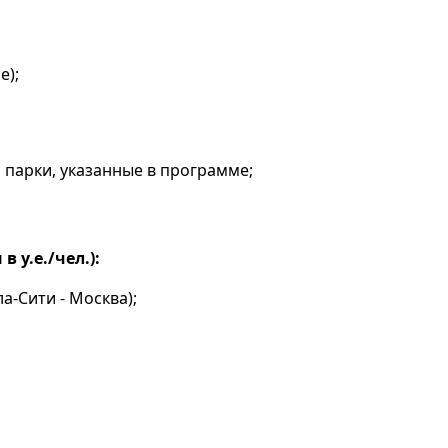
е);
 парки, указанные в программе;
 y.e./чел.):
а-Сити - Москва);