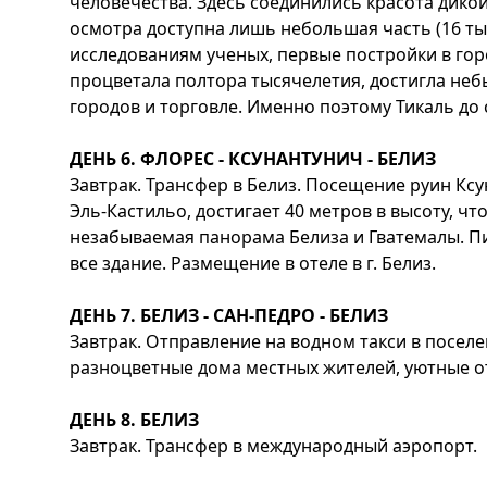
человечества. Здесь соединились красота дико
осмотра доступна лишь небольшая часть (16 ты
исследованиям ученых, первые постройки в город
процветала полтора тысячелетия, достигла небы
городов и торговле. Именно поэтому Тикаль до 
ДЕНЬ 6. ФЛОРЕС - КСУНАНТУНИЧ - БЕЛИЗ
Завтрак. Трансфер в Белиз. Посещение руин Кс
Эль-Кастильо, достигает 40 метров в высоту, ч
незабываемая панорама Белиза и Гватемалы. П
все здание. Размещение в отеле в г. Белиз.
ДЕНЬ 7. БЕЛИЗ - САН-ПЕДРО - БЕЛИЗ
Завтрак. Отправление на водном такси в посе
разноцветные дома местных жителей, уютные оте
ДЕНЬ 8. БЕЛИЗ
Завтрак. Трансфер в международный аэропорт.