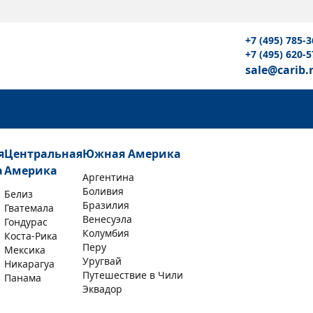
+7 (495) 785-3
+7 (495) 620-5
sale@carib.
я
Центральная
Южная Америка
а
Америка
Аргентина
Боливия
Белиз
Бразилия
Гватемала
Венесуэла
Гондурас
Колумбия
Коста-Рика
Перу
Мексика
Уругвай
Никарагуа
Путешествие в Чили
Панама
Эквадор