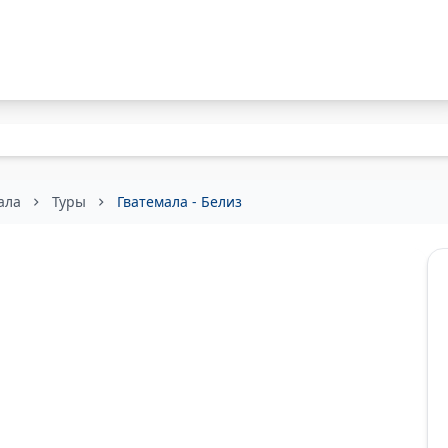
ала
Туры
Гватемала - Белиз