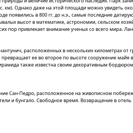
й природы и величие исторического наследия. Парк зани
с. км). Однако даже на этой площади можно увидеть ок
е появились в 800 гг. до н.э., самые последние датируют
валых высот в математике, астрономии, сельском хозяйс
сих пор привлекает внимание ученых со всего мира. Ланч
унантунич, расположенных в нескольких километрах от г
то превращает ее во второе по высоте сооружение майя 
ирамида также известна своим декоративным бордюром
ление Сан-Педро, расположенное на живописном побереж
ли и бунгало. Свободное время. Возвращение в отель в 