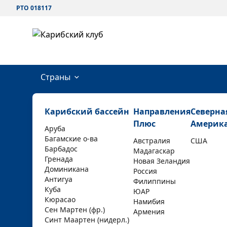
РТО 018117
Страны
Карибский бассейн
Направления
Северна
Плюс
Америк
Аруба
Багамские о-ва
Австралия
США
Барбадос
Мадагаскар
Гренада
Новая Зеландия
Доминикана
Россия
Антигуа
Филиппины
Куба
ЮАР
Кюрасао
Намибия
Сен Мартен (фр.)
Армения
Синт Маартен (нидерл.)