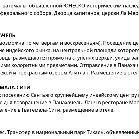
це Гватемалы, объявленной ЮНЕСКО историческим насле
Кафедрального собора, Дворца капитанов, церкви Ла Ме
ХАЧЕЛЬ
я возможна по четвергам и воскресеньям). Посещение ц
е индейского рынка, на центральной площади которог
рговцы размещаются прямо на ступенях церкви, улицы з
угими колоритными предметами. Отправление в Панаха
кой и прекрасным озером Атитлан. Размещение в отеле
ТЕМАЛА-СИТИ
к поселению Сантьяго крупнейшему индейскому центру 
е дня возвращение в Панахачель. Ланч в ресторане Ma
вление в Гватемала-Сити, размещение в отеле.
лорес. Трансфер в национальный парк Тикаль, объявле