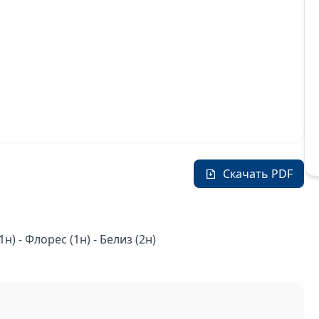
Скачать PDF
н) - Флорес (1н) - Белиз (2н)