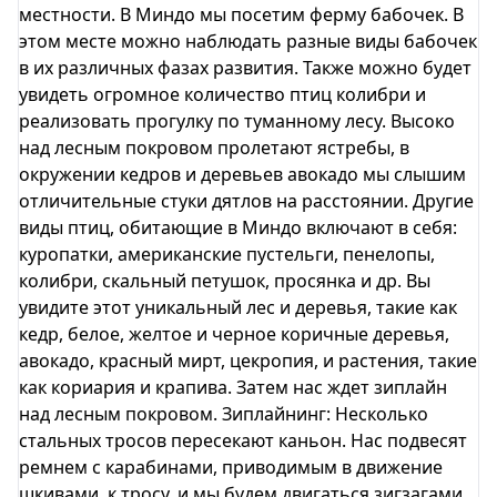
местности. В Миндо мы посетим ферму бабочек. В
этом месте можно наблюдать разные виды бабочек
в их различных фазах развития. Также можно будет
увидеть огромное количество птиц колибри и
реализовать прогулку по туманному лесу. Высоко
над лесным покровом пролетают ястребы, в
окружении кедров и деревьев авокадо мы слышим
отличительные стуки дятлов на расстоянии. Другие
виды птиц, обитающие в Миндо включают в себя:
куропатки, американские пустельги, пенелопы,
колибри, скальный петушок, просянка и др. Вы
увидите этот уникальный лес и деревья, такие как
кедр, белое, желтое и черное коричные деревья,
авокадо, красный мирт, цекропия, и растения, такие
как кориария и крапива. Затем нас ждет зиплайн
над лесным покровом. Зиплайнинг: Несколько
стальных тросов пересекают каньон. Нас подвесят
ремнем с карабинами, приводимым в движение
шкивами, к тросу, и мы будем двигаться зигзагами