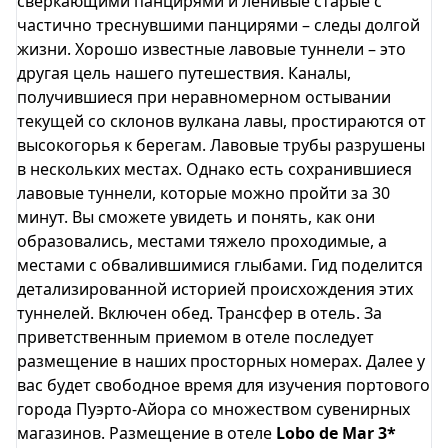
сверкающими панцирями и ленивые старые с
частично треснувшими панцирями – следы долгой
жизни. Хорошо известные лавовые туннели – это
другая цель нашего путешествия. Каналы,
получившиеся при неравномерном остывании
текущей со склонов вулкана лавы, простираются от
высокогорья к берегам. Лавовые трубы разрушены
в нескольких местах. Однако есть сохранившиеся
лавовые туннели, которые можно пройти за 30
минут. Вы сможете увидеть и понять, как они
образовались, местами тяжело проходимые, а
местами с обвалившимися глыбами. Гид поделится
детализированной историей происхождения этих
туннелей. Включен обед. Трансфер в отель. За
приветственным приемом в отеле последует
размещение в наших просторных номерах. Далее у
вас будет свободное время для изучения портового
города Пуэрто-Айора со множеством сувенирных
магазинов. Размещение в отеле
Lobo de Mar 3*