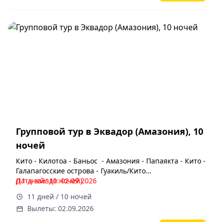
Групповой тур в Эквадор (Амазония), 10
ночей
Кито - Килотоа - Баньос - Амазония - Папаякта - Кито -
Галапагосские острова - Гуакиль/Кито
(11 дней/ 10 ночей)
Дата заезда: 02.09.2026
11 дней / 10 ночей
Вылеты: 02.09.2026